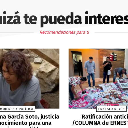
izá te pueda intere
Recomendaciones para ti
MUJERES Y POLÍTICA
ERNESTO REYES
a García Soto, justicia
Ratificación anti
nocimiento para una
/COLUMNA de ERNES