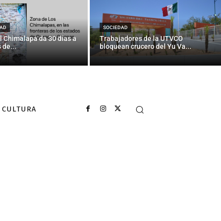
acruz y el
no
AD
SOCIEDAD
l Chimalapa da 30 días a
Trabajadores de la UTVCO
 de...
bloquean crucero del Yu Va...
CULTURA