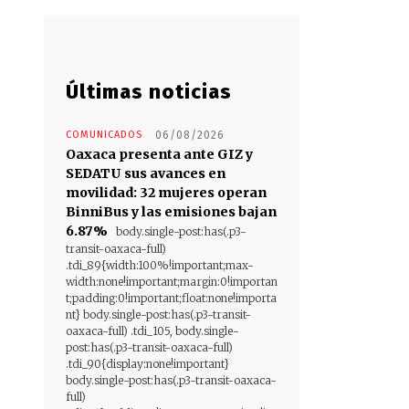
Últimas noticias
COMUNICADOS
06/08/2026
Oaxaca presenta ante GIZ y
SEDATU sus avances en
movilidad: 32 mujeres operan
BinniBus y las emisiones bajan
6.87%
body.single-post:has(.p3-
transit-oaxaca-full)
.tdi_89{width:100%!important;max-
width:none!important;margin:0!importan
t;padding:0!important;float:none!importa
nt} body.single-post:has(.p3-transit-
oaxaca-full) .tdi_105, body.single-
post:has(.p3-transit-oaxaca-full)
.tdi_90{display:none!important}
body.single-post:has(.p3-transit-oaxaca-
full)