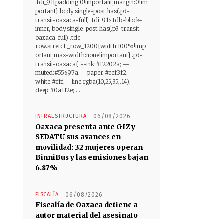
.tdi_91{padding:0!important;margin:0!im
portant} body.single-post:has(.p3-
transit-oaxaca-full) .tdi_91>.tdb-block-
inner, body.single-post:has(.p3-transit-
oaxaca-full) .tdc-
row.stretch_row_1200{width:100%!imp
ortant;max-width:none!important} .p3-
transit-oaxaca{ --ink:#12202a; --
muted:#55697a; --paper:#eef3f2; --
white:#fff; --line:rgba(10,25,35,.14); --
deep:#0a1f2e; ...
INFRAESTRUCTURA
06/08/2026
Oaxaca presenta ante GIZ y
SEDATU sus avances en
movilidad: 32 mujeres operan
BinniBus y las emisiones bajan
6.87%
FISCALÍA
06/08/2026
Fiscalía de Oaxaca detiene a
autor material del asesinato