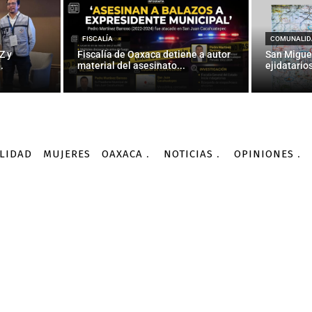
AS | La sucesión en Ver
residencialismo mexica
FISCALÍA
COMUNALID
Z y
Fiscalía de Oaxaca detiene a autor
San Migue
.
material del asesinato...
ejidatarios
-
Por
RAFAEL DE LA GARZA TALAVERA
10/01/2016
LIDAD
MUJERES
OAXACA
NOTICIAS
OPINIONES