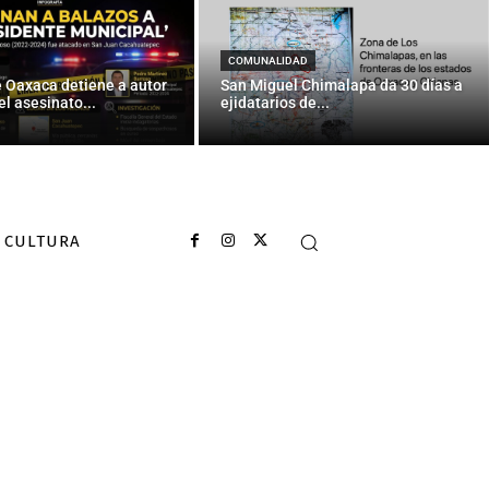
COMUNALIDAD
e Oaxaca detiene a autor
San Miguel Chimalapa da 30 días a
el asesinato...
ejidatarios de...
CULTURA
para...
ulismo y
éxico. 3/3