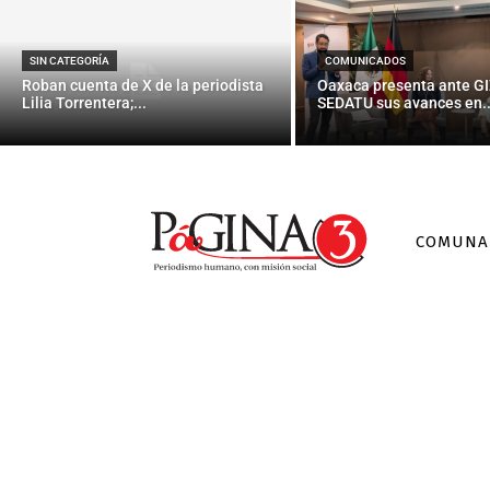
SIN CATEGORÍA
COMUNICADOS
Roban cuenta de X de la periodista
Oaxaca presenta ante GI
Lilia Torrentera;...
SEDATU sus avances en..
COMUNA
Sin ca
TALAVER
neolibera