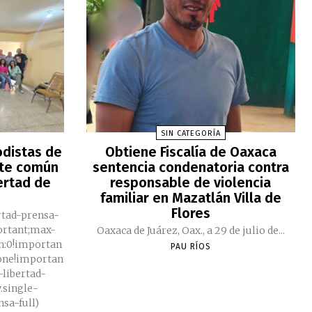
SIN CATEGORÍA
odistas de
Obtiene Fiscalía de Oaxaca
nte común
sentencia condenatoria contra
ertad de
responsable de violencia
familiar en Mazatlán Villa de
Flores
ertad-prensa-
portant;max-
Oaxaca de Juárez, Oax., a 29 de julio de...
n:0!importan
PAU RÍOS
none!importan
-libertad-
y.single-
nsa-full)