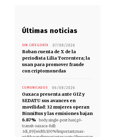
Últimas noticias
SIN CATEGORÍA
07/08/2026
Roban cuenta de X de la
periodista Lilia Torrentera; la
usan para promover fraude
con criptomonedas
COMUNICADOS
06/08/2026
Oaxaca presenta ante GIZ y
SEDATU sus avances en
movilidad: 32 mujeres operan
BinniBus y las emisiones bajan
6.87%
body.single-post:has(.p3-
transit-oaxaca-full)
.tdi_89{width:100%!important;max-
width:none!important;margin:0!importan