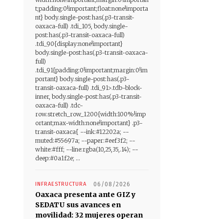
t;padding:0!important;float:none!importa
nt} body.single-post:has(.p3-transit-
oaxaca-full) .tdi_105, body.single-
post:has(.p3-transit-oaxaca-full)
.tdi_90{display:none!important}
body.single-post:has(.p3-transit-oaxaca-
full)
.tdi_91{padding:0!important;margin:0!im
portant} body.single-post:has(.p3-
transit-oaxaca-full) .tdi_91>.tdb-block-
inner, body.single-post:has(.p3-transit-
oaxaca-full) .tdc-
row.stretch_row_1200{width:100%!imp
ortant;max-width:none!important} .p3-
transit-oaxaca{ --ink:#12202a; --
muted:#55697a; --paper:#eef3f2; --
white:#fff; --line:rgba(10,25,35,.14); --
deep:#0a1f2e; ...
INFRAESTRUCTURA
06/08/2026
Oaxaca presenta ante GIZ y
SEDATU sus avances en
movilidad: 32 mujeres operan