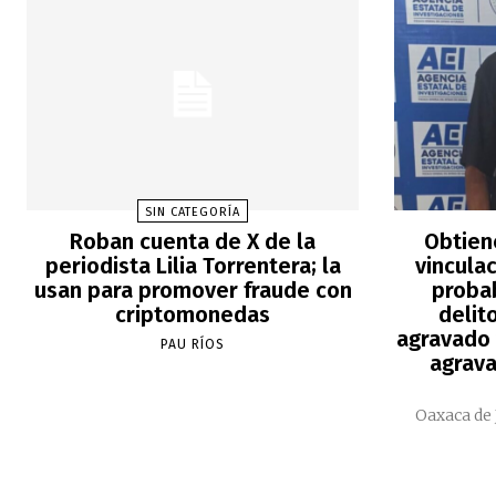
SIN CATEGORÍA
Roban cuenta de X de la
Obtien
periodista Lilia Torrentera; la
vincula
usan para promover fraude con
proba
criptomonedas
delit
agravado 
PAU RÍOS
agrava
Oaxaca de 