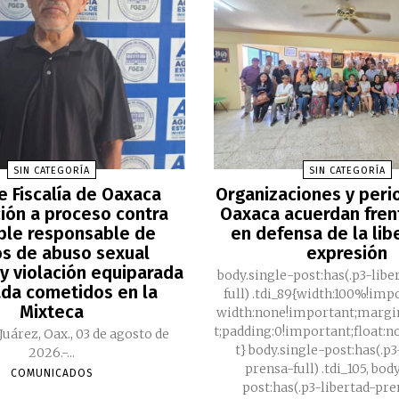
SIN CATEGORÍA
SIN CATEGORÍA
e Fiscalía de Oaxaca
Organizaciones y peri
ción a proceso contra
Oaxaca acuerdan fre
ble responsable de
en defensa de la lib
os de abuso sexual
expresión
y violación equiparada
body.single-post:has(.p3-lib
da cometidos en la
full) .tdi_89{width:100%!im
Mixteca
width:none!important;margi
t;padding:0!important;float:
Juárez, Oax., 03 de agosto de
t} body.single-post:has(.p3
2026.-...
prensa-full) .tdi_105, bod
COMUNICADOS
post:has(.p3-libertad-pre