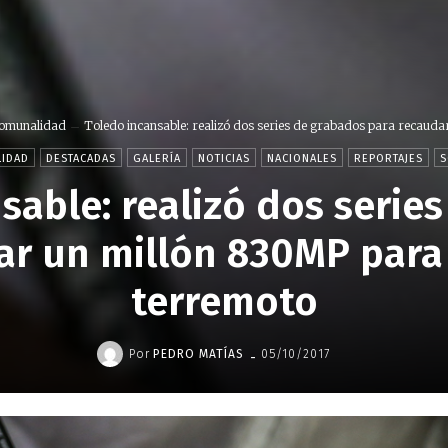
omunalidad
Toledo incansable: realizó dos series de grabados para recaudar.
IDAD
DESTACADAS
GALERÍA
NOTICIAS
NACIONALES
REPORTAJES
S
sable: realizó dos serie
ar un millón 830MP para 
terremoto
-
Por
PEDRO MATÍAS
05/10/2017