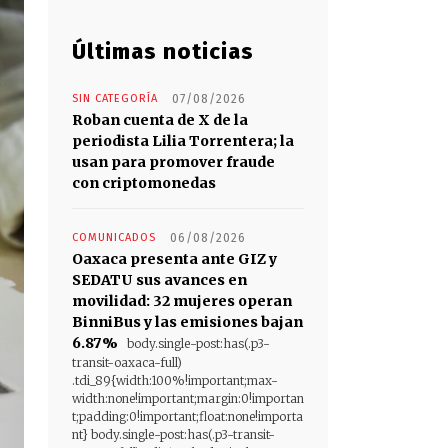
Últimas noticias
SIN CATEGORÍA
07/08/2026
Roban cuenta de X de la
periodista Lilia Torrentera; la
usan para promover fraude
con criptomonedas
COMUNICADOS
06/08/2026
Oaxaca presenta ante GIZ y
SEDATU sus avances en
movilidad: 32 mujeres operan
BinniBus y las emisiones bajan
6.87%
body.single-post:has(.p3-
transit-oaxaca-full)
.tdi_89{width:100%!important;max-
width:none!important;margin:0!importan
t;padding:0!important;float:none!importa
nt} body.single-post:has(.p3-transit-