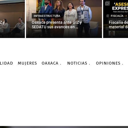
INFRAESTRUCTURA
FISCALÍA
Z y
Oaxaca presenta ante GIZ y
Fiscalía d
.
SEDATU sus avances en...
material d
LIDAD
MUJERES
OAXACA
NOTICIAS
OPINIONES