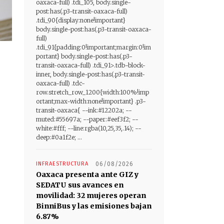
oaxaca-full) .tdi_105, body.single-
post:has(.p3-transit-oaxaca-full)
.tdi_90{display:none!important}
body.single-post:has(.p3-transit-oaxaca-
full)
.tdi_91{padding:0!important;margin:0!im
portant} body.single-post:has(.p3-
transit-oaxaca-full) .tdi_91>.tdb-block-
inner, body.single-post:has(.p3-transit-
oaxaca-full) .tdc-
row.stretch_row_1200{width:100%!imp
ortant;max-width:none!important} .p3-
transit-oaxaca{ --ink:#12202a; --
muted:#55697a; --paper:#eef3f2; --
white:#fff; --line:rgba(10,25,35,.14); --
deep:#0a1f2e; ...
INFRAESTRUCTURA
06/08/2026
Oaxaca presenta ante GIZ y
SEDATU sus avances en
movilidad: 32 mujeres operan
BinniBus y las emisiones bajan
6.87%