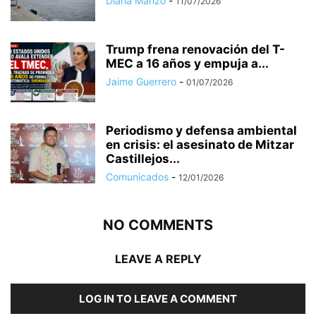
Diana Manzo
-
11/07/2026
Trump frena renovación del T-
MEC a 16 años y empuja a...
Jaime Guerrero
-
01/07/2026
Periodismo y defensa ambiental
en crisis: el asesinato de Mitzar
Castillejos...
Comunicados
-
12/01/2026
NO COMMENTS
LEAVE A REPLY
LOG IN TO LEAVE A COMMENT