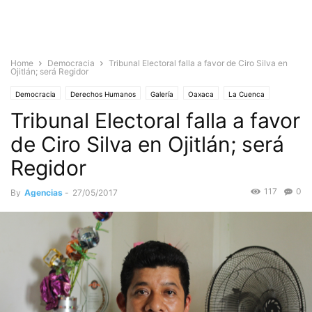
Home
Democracia
Tribunal Electoral falla a favor de Ciro Silva en
Ojitlán; será Regidor
Democracia
Derechos Humanos
Galería
Oaxaca
La Cuenca
Tribunal Electoral falla a favor
Noticias
de Ciro Silva en Ojitlán; será
Regidor
117
0
By
Agencias
-
27/05/2017