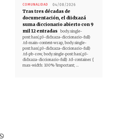
COMUNALIDAD
04/08/2026
Tras tres décadas de
documentación, el diidxazá
suma diccionario abierto con 9
mil 12 entradas
body.single-
post:has(.p3-didxaza-diccionario-full)
.td-main-content-wrap, body.single-
post:has(.p3-didxaza-diccionario-full)
.td-pb-row, body.single-post:has(.p3-
didxaza-diccionario-full) .td-container {
max-width: 100% !important; ...