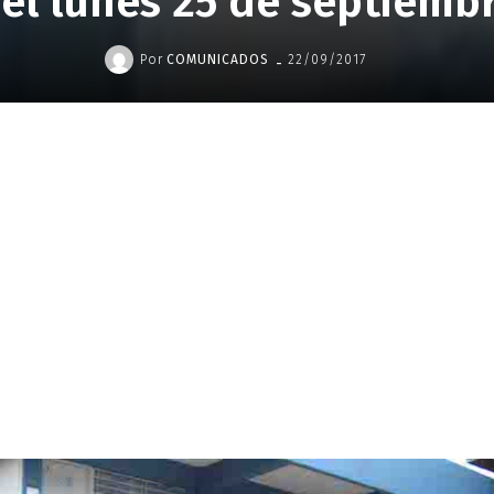
el lunes 25 de septiemb
-
Por
COMUNICADOS
22/09/2017