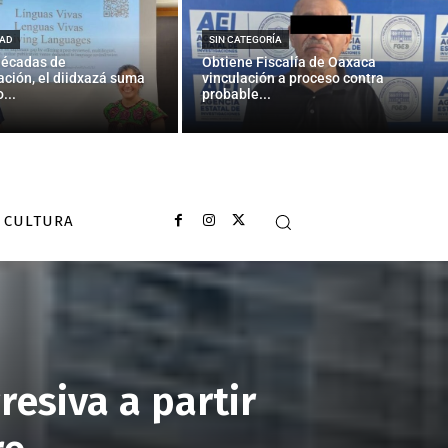
AD
SIN CATEGORÍA
décadas de
Obtiene Fiscalía de Oaxaca
ción, el diidxazá suma
vinculación a proceso contra
...
probable...
CULTURA
esiva a partir