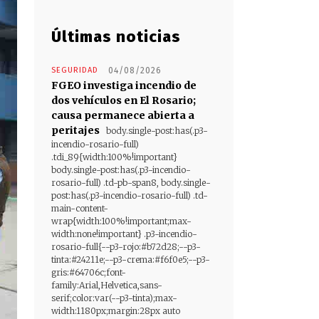
Últimas noticias
SEGURIDAD
04/08/2026
FGEO investiga incendio de
dos vehículos en El Rosario;
causa permanece abierta a
peritajes
body.single-post:has(.p3-
incendio-rosario-full)
.tdi_89{width:100%!important}
body.single-post:has(.p3-incendio-
rosario-full) .td-pb-span8, body.single-
post:has(.p3-incendio-rosario-full) .td-
main-content-
wrap{width:100%!important;max-
width:none!important} .p3-incendio-
rosario-full{--p3-rojo:#b72d28;--p3-
tinta:#24211e;--p3-crema:#f6f0e5;--p3-
gris:#64706c;font-
family:Arial,Helvetica,sans-
serif;color:var(--p3-tinta);max-
width:1180px;margin:28px auto