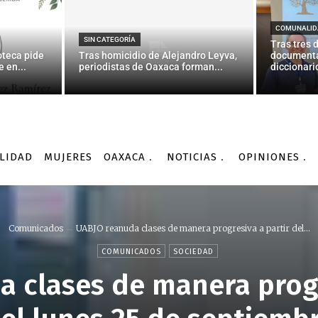
COMUNALID
SIN CATEGORÍA
Tras tres 
oteca pide
Tras homicidio de Alejandro Leyva,
documenta
 en...
periodistas de Oaxaca forman...
diccionario
LIDAD
MUJERES
OAXACA
NOTICIAS
OPINIONES
Comunicados
UABJO reanuda clases de manera progresiva a partir del...
COMUNICADOS
SOCIEDAD
 clases de manera progr