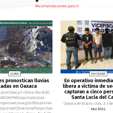
Recomendaciones para ti
CLIMA
SOCIEDAD
es pronostican lluvias
En operativo inmedia
ladas en Oaxaca
libera a víctima de s
capturan a cinco per
-post:has(.p3-clima-dia-full)
Santa Lucía del C
width:100%!important;max-
important;margin:0!importan
Oaxaca de Juárez, Oax., a 3 de
important;float:none!importan
PAU RÍOS