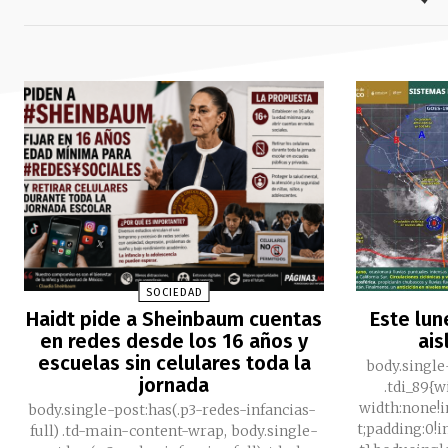
SOCIEDAD
Haidt pide a Sheinbaum cuentas
Este lun
en redes desde los 16 años y
ais
escuelas sin celulares toda la
body.single
jornada
.tdi_89{
width:none!
body.single-post:has(.p3-redes-infancias-
t;padding:0!
full) .td-main-content-wrap, body.single-