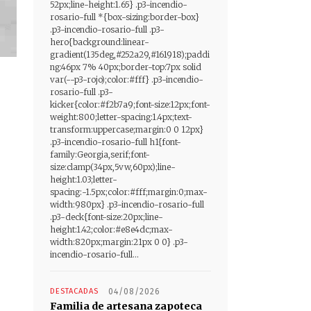
52px;line-height:1.65} .p3-incendio-
rosario-full *{box-sizing:border-box}
.p3-incendio-rosario-full .p3-
hero{background:linear-
gradient(135deg,#252a29,#161918);paddi
ng:46px 7% 40px;border-top:7px solid
var(--p3-rojo);color:#fff} .p3-incendio-
rosario-full .p3-
kicker{color:#f2b7a9;font-size:12px;font-
weight:800;letter-spacing:1.4px;text-
transform:uppercase;margin:0 0 12px}
.p3-incendio-rosario-full h1{font-
family:Georgia,serif;font-
size:clamp(34px,5vw,60px);line-
height:1.03;letter-
spacing:-1.5px;color:#fff;margin:0;max-
width:980px} .p3-incendio-rosario-full
.p3-deck{font-size:20px;line-
height:1.42;color:#e8e4dc;max-
width:820px;margin:21px 0 0} .p3-
incendio-rosario-full...
DESTACADAS
04/08/2026
Familia de artesana zapoteca