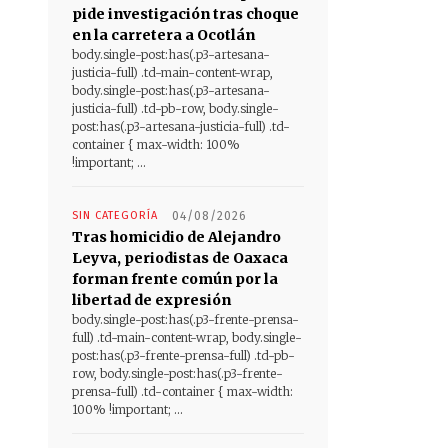
pide investigación tras choque
en la carretera a Ocotlán
body.single-post:has(.p3-artesana-
justicia-full) .td-main-content-wrap,
body.single-post:has(.p3-artesana-
justicia-full) .td-pb-row, body.single-
post:has(.p3-artesana-justicia-full) .td-
container { max-width: 100%
!important; ...
SIN CATEGORÍA
04/08/2026
Tras homicidio de Alejandro
Leyva, periodistas de Oaxaca
forman frente común por la
libertad de expresión
body.single-post:has(.p3-frente-prensa-
full) .td-main-content-wrap, body.single-
post:has(.p3-frente-prensa-full) .td-pb-
row, body.single-post:has(.p3-frente-
prensa-full) .td-container { max-width:
100% !important; ...