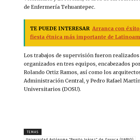
de Enfermería Tehuantepec.
TE PUEDE INTERESAR
Arranca con éxito,
fiesta étnica más importante de Latinoam
Los trabajos de supervisión fueron realizados 
organizados en tres equipos, encabezados por
Rolando Ortiz Ramos, así como los arquitecto
Administración Central, y Pedro Rafael Martíne
Universitarios (DOSU).
TEMAS
Universidad Autónoma “Benito Juárez” de Oaxaca (UABJO)