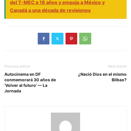
del T-MEC a 16 años y empuja a México y
Canadá a una década de revisiones
Previous article
Next article
Autocinema en DF
¿Nació Dios en el mismo
conmemorará 30 años de
Bilbao?
‘Volver al futuro’ — La
Jornada