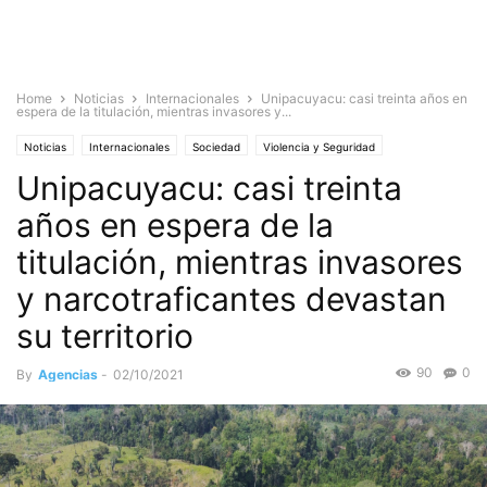
Home
Noticias
Internacionales
Unipacuyacu: casi treinta años en
espera de la titulación, mientras invasores y...
Noticias
Internacionales
Sociedad
Violencia y Seguridad
Unipacuyacu: casi treinta
años en espera de la
titulación, mientras invasores
y narcotraficantes devastan
su territorio
90
0
By
Agencias
-
02/10/2021