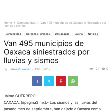
Home
Comunalidad
Van 495 municipios de Oaxaca siniestrados por
lluvias y sismos
Comunalidad
Derechos Humanos
Destacadas
Galería
Noticias
Van 495 municipios de
Nacionales
Oaxaca siniestrados por
lluvias y sismos
124
0
By
Jaime Guerrero
-
19/10/2017
Jaime GUERRERO
OAXACA, (#pagina3.mx).- Los sismos y las lluvias del
pasado mes de septiembre, han dejado a Oaxaca como