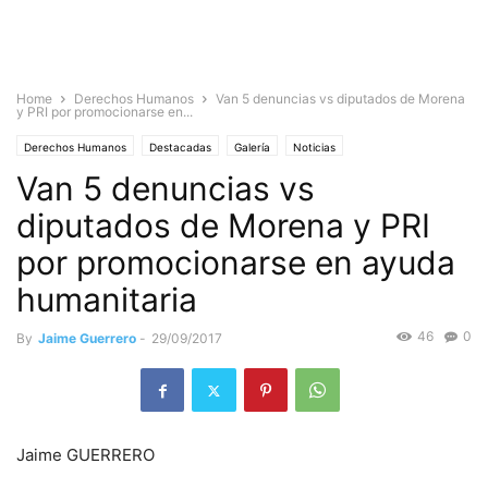
Home
Derechos Humanos
Van 5 denuncias vs diputados de Morena
y PRI por promocionarse en...
Derechos Humanos
Destacadas
Galería
Noticias
Van 5 denuncias vs
diputados de Morena y PRI
por promocionarse en ayuda
humanitaria
46
0
By
Jaime Guerrero
-
29/09/2017
Jaime GUERRERO