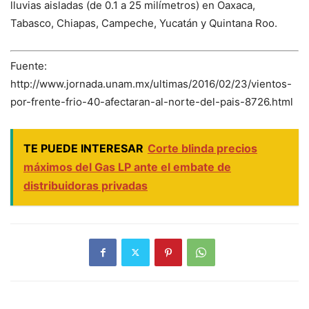
lluvias aisladas (de 0.1 a 25 milímetros) en Oaxaca,
Tabasco, Chiapas, Campeche, Yucatán y Quintana Roo.
Fuente:
http://www.jornada.unam.mx/ultimas/2016/02/23/vientos-
por-frente-frio-40-afectaran-al-norte-del-pais-8726.html
TE PUEDE INTERESAR
Corte blinda precios
máximos del Gas LP ante el embate de
distribuidoras privadas