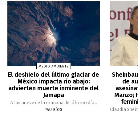
MEDIO AMBIENTE
El deshielo del último glaciar de
Sheinbau
México impacta río abajo;
de au
advierten muerte inminente del
asesina
Jamapa
Manzo; H
femini
A las nueve de la mañana del último día...
Claudia Shei
PAU RÍOS