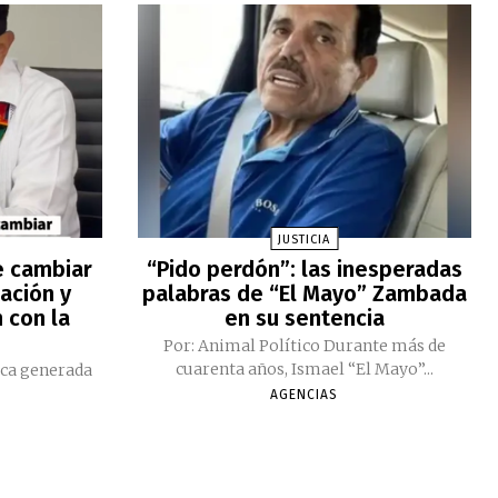
JUSTICIA
e cambiar
“Pido perdón”: las inesperadas
ación y
palabras de “El Mayo” Zambada
 con la
en su sentencia
Por: Animal Político Durante más de
cuarenta años, Ismael “El Mayo”...
ica generada
AGENCIAS