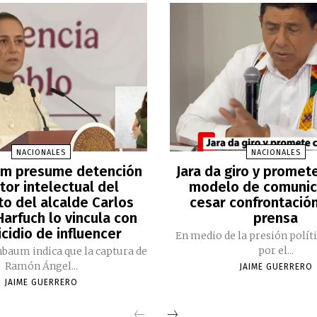
NACIONALES
NACIONALES
m presume detención
Jara da giro y promet
tor intelectual del
modelo de comunic
to del alcalde Carlos
cesar confrontación
arfuch lo vincula con
prensa
cidio de influencer
En medio de la presión polít
por el...
nbaum indica que la captura de
Ramón Ángel...
JAIME GUERRERO
JAIME GUERRERO