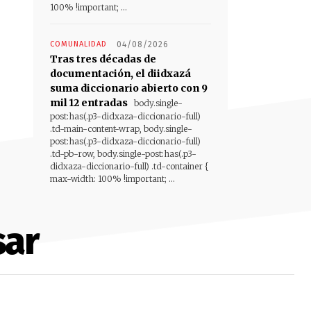
100% !important; ...
COMUNALIDAD
04/08/2026
Tras tres décadas de
documentación, el diidxazá
suma diccionario abierto con 9
mil 12 entradas
body.single-
post:has(.p3-didxaza-diccionario-full)
.td-main-content-wrap, body.single-
post:has(.p3-didxaza-diccionario-full)
.td-pb-row, body.single-post:has(.p3-
didxaza-diccionario-full) .td-container {
max-width: 100% !important; ...
sar