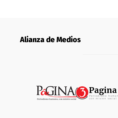
Alianza de Medios
Pagina
Periodismo huma
con mision social