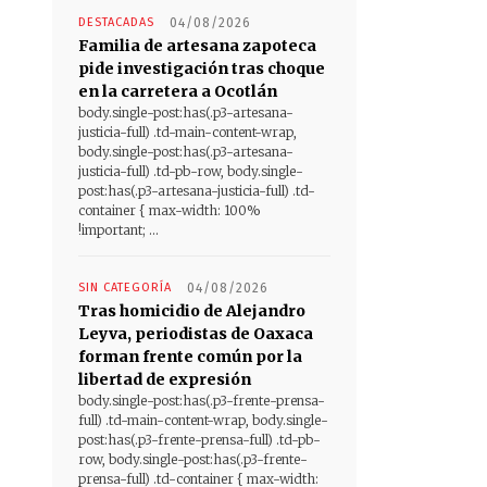
DESTACADAS
04/08/2026
Familia de artesana zapoteca
pide investigación tras choque
en la carretera a Ocotlán
body.single-post:has(.p3-artesana-
justicia-full) .td-main-content-wrap,
body.single-post:has(.p3-artesana-
justicia-full) .td-pb-row, body.single-
post:has(.p3-artesana-justicia-full) .td-
container { max-width: 100%
!important; ...
SIN CATEGORÍA
04/08/2026
Tras homicidio de Alejandro
Leyva, periodistas de Oaxaca
forman frente común por la
libertad de expresión
body.single-post:has(.p3-frente-prensa-
full) .td-main-content-wrap, body.single-
post:has(.p3-frente-prensa-full) .td-pb-
row, body.single-post:has(.p3-frente-
prensa-full) .td-container { max-width: