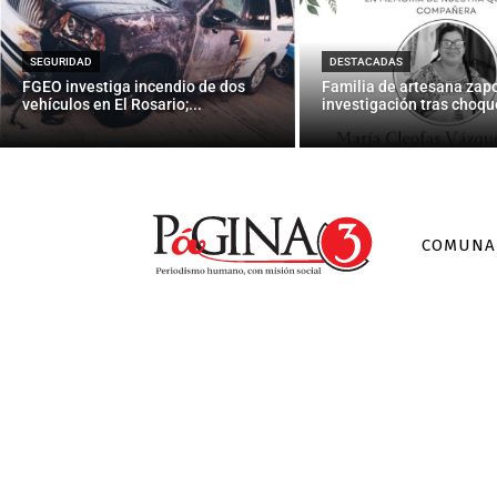
Y ahora… 
SEGURIDAD
DESTACADAS
FGEO investiga incendio de dos
Familia de artesana zap
vehículos en El Rosario;...
investigación tras choque
COMUNA