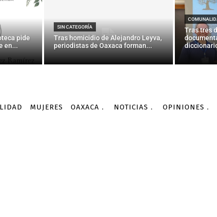
publicarán «Harry Potter
maldito»
COMUNALID
SIN CATEGORÍA
Tras tres 
oteca pide
Tras homicidio de Alejandro Leyva,
documenta
 en...
periodistas de Oaxaca forman...
diccionario
-
Por
AGENCIA INFORMATIVA CONACYT
10/02/2016
LIDAD
MUJERES
OAXACA
NOTICIAS
OPINIONES