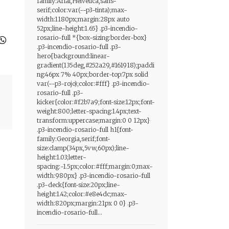
family:Arial,Helvetica,sans-
serif;color:var(--p3-tinta);max-
width:1180px;margin:28px auto
52px;line-height:1.65} .p3-incendio-
rosario-full *{box-sizing:border-box}
.p3-incendio-rosario-full .p3-
hero{background:linear-
gradient(135deg,#252a29,#161918);paddi
ng:46px 7% 40px;border-top:7px solid
var(--p3-rojo);color:#fff} .p3-incendio-
rosario-full .p3-
kicker{color:#f2b7a9;font-size:12px;font-
weight:800;letter-spacing:1.4px;text-
transform:uppercase;margin:0 0 12px}
.p3-incendio-rosario-full h1{font-
family:Georgia,serif;font-
size:clamp(34px,5vw,60px);line-
height:1.03;letter-
spacing:-1.5px;color:#fff;margin:0;max-
width:980px} .p3-incendio-rosario-full
.p3-deck{font-size:20px;line-
height:1.42;color:#e8e4dc;max-
width:820px;margin:21px 0 0} .p3-
incendio-rosario-full...