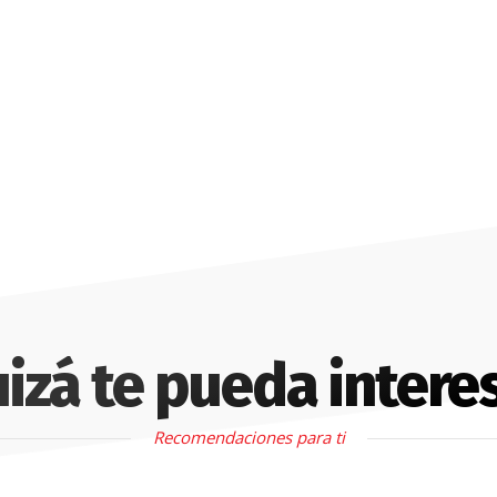
izá te pueda intere
Recomendaciones para ti