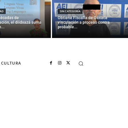
 y el niño
AD
SIN CATEGORÍA
décadas de
Obtiene Fiscalía de Oaxaca
ción, el diidxazá suma
vinculación a proceso contra
...
probable...
CULTURA