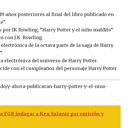
 19 años posteriores al final del libro publicado en
e”.
s por JK Rowling, “Harry Potter y el niño maldito”
n con J.K. Rowling.
y electrónica de la octava parte de la saga de Harry
”.
 electrónica del universo de Harry Potter.
incide con el cumpleaños del personaje Harry Potter.
ndo/y-ahora-publicaran-harry-potter-y-el-nino-
a FGR indagar a Ken Salazar por omisión y