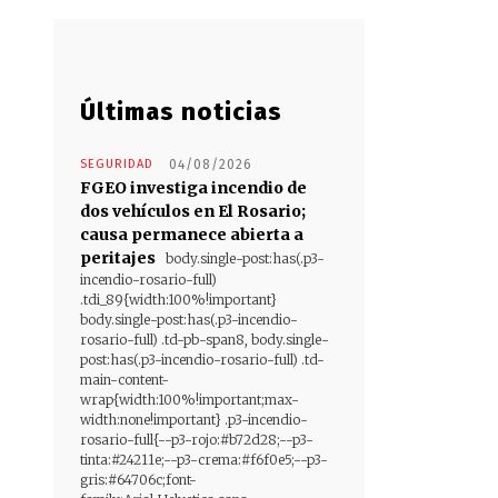
Últimas noticias
SEGURIDAD
04/08/2026
FGEO investiga incendio de
dos vehículos en El Rosario;
causa permanece abierta a
peritajes
body.single-post:has(.p3-
incendio-rosario-full)
.tdi_89{width:100%!important}
body.single-post:has(.p3-incendio-
rosario-full) .td-pb-span8, body.single-
post:has(.p3-incendio-rosario-full) .td-
main-content-
wrap{width:100%!important;max-
width:none!important} .p3-incendio-
rosario-full{--p3-rojo:#b72d28;--p3-
tinta:#24211e;--p3-crema:#f6f0e5;--p3-
gris:#64706c;font-