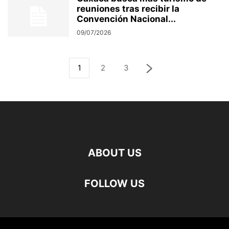
reuniones tras recibir la
Convención Nacional...
09/07/2026
1
2
3
ABOUT US
FOLLOW US