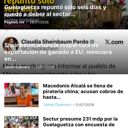
Guelaguetza repuntó sólo seis días y
quedó a deber al sector...
Pagina3.mx
-
28/07/2026
Sheinbaum anuncia reapertura de
exportación de ganado a EU; reiniciará
en...
Jaime Guerrero
-
25/07/2026
Macedonio Alcalá se llena de
piratería china; acusan cobros de
hasta...
Jaime Guerrero
-
21/07/2026
Sectur presume 231 mdp por la
Guelaguetza con encuesta de