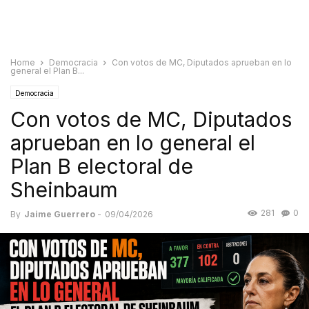
Home
Democracia
Con votos de MC, Diputados aprueban en lo
general el Plan B...
Democracia
Con votos de MC, Diputados
aprueban en lo general el
Plan B electoral de
Sheinbaum
281
0
By
Jaime Guerrero
-
09/04/2026