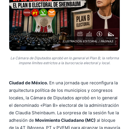
ILUSTRACIÓN EDITORIAL / PAGINA3
La Cámara de Diputados aprobó en lo general el Plan B; la reforma
impone límites estrictos a la burocracia electoral y local.
Ciudad de México.
En una jornada que reconfigura la
arquitectura política de los municipios y congresos
locales, la Cámara de Diputados aprobó en lo general
el denominado «Plan B» electoral de la administración
de Claudia Sheinbaum. La sorpresa de la sesión fue la
adhesión de
Movimiento Ciudadano (MC)
al bloque
de la 4T (Morena, PT y PVEM) para alcanzar la mayoría