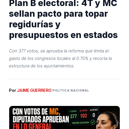
Plan B electoral: 4T y MC
sellan pacto para topar
regidurías y
presupuestos en estados
Con 377 votos, se aprueba la reforma que limita el
gasto de los congresos locales al 0.70% y recorta la
estructura de los ayuntamientos.
|
Por
JAIME GUERRERO
POLÍTICA NACIONAL