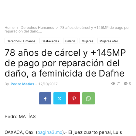
Home
Derechos Humanos
78 años de cárcel y +145MP de pago por
reparación del daño,...
Derechos Humanos
Destacadas
Galería
Mujeres
Mujeres otro
78 años de cárcel y +145MP
Noticias
de pago por reparación del
daño, a feminicida de Dafne
71
0
By
Pedro Matías
-
12/10/2017
Pedro MATÍAS
OAXACA, Oax. (
pagina3.mx
).- El juez cuarto penal, Luis