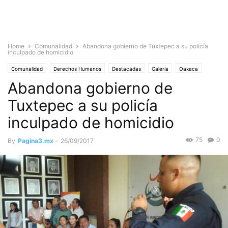
Home
Comunalidad
Abandona gobierno de Tuxtepec a su policía
inculpado de homicidio
Comunalidad
Derechos Humanos
Destacadas
Galería
Oaxaca
Abandona gobierno de
La Cuenca
Tuxtepec a su policía
inculpado de homicidio
75
0
By
Pagina3.mx
-
26/09/2017