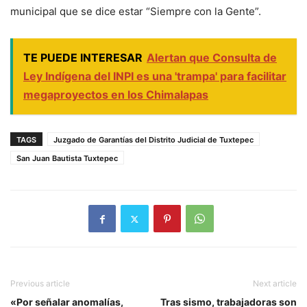
municipal que se dice estar “Siempre con la Gente”.
TE PUEDE INTERESAR
Alertan que Consulta de
Ley Indígena del INPI es una 'trampa' para facilitar
megaproyectos en los Chimalapas
TAGS
Juzgado de Garantías del Distrito Judicial de Tuxtepec
San Juan Bautista Tuxtepec
Previous article
Next article
«Por señalar anomalías,
Tras sismo, trabajadoras son