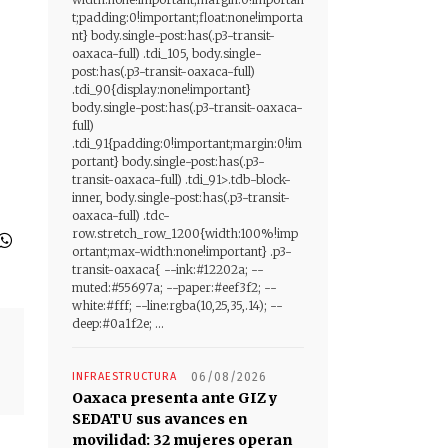
t;padding:0!important;float:none!importa
nt} body.single-post:has(.p3-transit-
oaxaca-full) .tdi_105, body.single-
post:has(.p3-transit-oaxaca-full)
.tdi_90{display:none!important}
body.single-post:has(.p3-transit-oaxaca-
full)
.tdi_91{padding:0!important;margin:0!im
portant} body.single-post:has(.p3-
transit-oaxaca-full) .tdi_91>.tdb-block-
inner, body.single-post:has(.p3-transit-
oaxaca-full) .tdc-
row.stretch_row_1200{width:100%!imp
ortant;max-width:none!important} .p3-
transit-oaxaca{ --ink:#12202a; --
muted:#55697a; --paper:#eef3f2; --
white:#fff; --line:rgba(10,25,35,.14); --
deep:#0a1f2e; ...
INFRAESTRUCTURA
06/08/2026
Oaxaca presenta ante GIZ y
SEDATU sus avances en
movilidad: 32 mujeres operan