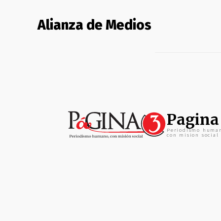
Alianza de Medios
Pagina
Periodismo huma
con mision social