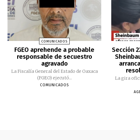
COMUNICADOS
FGEO aprehende a probable
Sección 2
responsable de secuestro
Sheinbau
agravado
arranc
reso
La Fiscalía General del Estado de Oaxaca
(FGEO) ejecutó...
La gira ofi
COMUNICADOS
AG