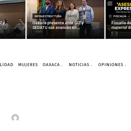
INFRAESTRUCTURA
FISCALÍA
Z y
Oaxaca presenta ante GIZ y
Fiscalía d
.
SEDATU sus avances en...
material d
LIDAD
MUJERES
OAXACA
NOTICIAS
OPINIONES
Oaxaca
Acumula Oaxaca 144 homicidios en enero
OAXACA
 Oaxaca 144 homicidios 
-
Por
AGENCIA INFORMATIVA CONACYT
03/03/2016