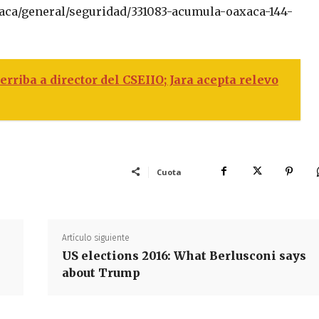
xaca/general/seguridad/331083-acumula-oaxaca-144-
erriba a director del CSEIIO; Jara acepta relevo
Cuota
Artículo siguiente
US elections 2016: What Berlusconi says
about Trump