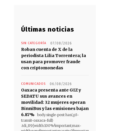
Últimas noticias
SIN CATEGORÍA
07/08/2026
Roban cuenta de X de la
periodista Lilia Torrentera; la
usan para promover fraude
con criptomonedas
COMUNICADOS
06/08/2026
Oaxaca presenta ante GIZ y
SEDATU sus avances en
movilidad: 32 mujeres operan
BinniBus y las emisiones bajan
6.87%
body.single-post:has(.p3-
transit-oaxaca-full)
.tdi_89{width:100%!important;max-
width:none!important;margin:0!importan