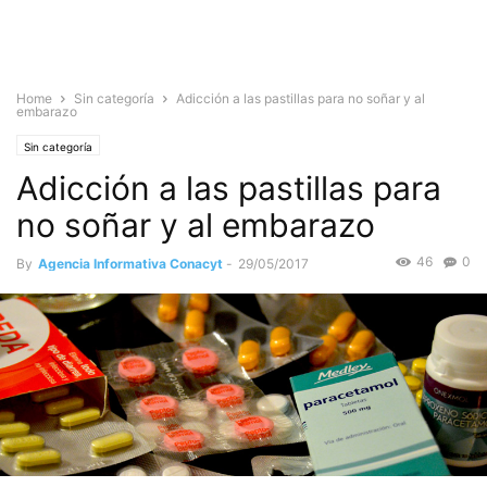
Home
Sin categoría
Adicción a las pastillas para no soñar y al
embarazo
Sin categoría
Adicción a las pastillas para
no soñar y al embarazo
46
0
By
Agencia Informativa Conacyt
-
29/05/2017