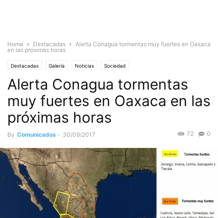
Home
Destacadas
Alerta Conagua tormentas muy fuertes en Oaxaca
en las próximas horas
Destacadas
Galería
Noticias
Sociedad
Alerta Conagua tormentas
muy fuertes en Oaxaca en las
próximas horas
72
0
By
Comunicados
-
30/09/2017