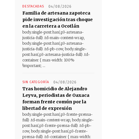
DESTACADAS
04/08/2026
Familia de artesana zapoteca
pide investigación tras choque
en la carretera a Ocotlán
body.single-post:has(.p3-artesana-
justicia-full) .td-main-content-wrap,
body.single-post:has(.p3-artesana-
justicia-full) .td-pb-row, body.single-
post:has(.p3-artesana-justicia-full) .td-
container { max-width: 100%
!important; ...
SIN CATEGORÍA
04/08/2026
Tras homicidio de Alejandro
Leyva, periodistas de Oaxaca
forman frente común por la
libertad de expresión
body.single-post:has(.p3-frente-prensa-
full) .td-main-content-wrap, body.single-
post:has(.p3-frente-prensa-full) .td-pb-
row, body.single-post:has(.p3-frente-
prensa-full) .td-container { max-width: