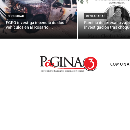
a
SEGURIDAD
DESTACADAS
FGEO investiga incendio de dos
Familia de artesana zap
vehículos en El Rosario;...
investigación tras choque
COMUNA