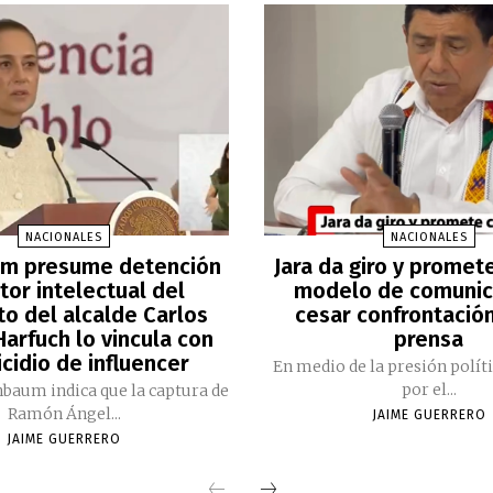
NACIONALES
NACIONALES
m presume detención
Jara da giro y promet
tor intelectual del
modelo de comunic
to del alcalde Carlos
cesar confrontación
arfuch lo vincula con
prensa
cidio de influencer
En medio de la presión polít
por el...
nbaum indica que la captura de
Ramón Ángel...
JAIME GUERRERO
JAIME GUERRERO