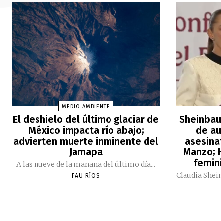
MEDIO AMBIENTE
El deshielo del último glaciar de
Sheinbau
México impacta río abajo;
de au
advierten muerte inminente del
asesina
Jamapa
Manzo; H
femini
A las nueve de la mañana del último día...
Claudia Shei
PAU RÍOS