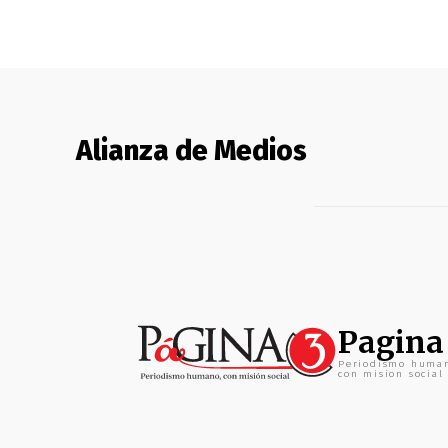
Alianza de Medios
Pagina
Periodismo huma
con mision social