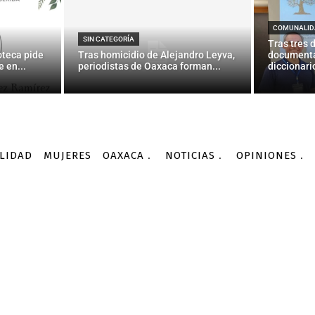
NACIONALES
mbigüedades no resuelt
COMUNALID
SIN CATEGORÍA
Tras tres 
oteca pide
Tras homicidio de Alejandro Leyva,
documenta
 en...
periodistas de Oaxaca forman...
diccionario
-
Por
AGENCIA INFORMATIVA CONACYT
20/02/2016
LIDAD
MUJERES
OAXACA
NOTICIAS
OPINIONES