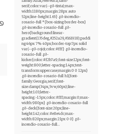
family:Arial,Helvetica,sans-
serif;color:var(--p3-tinta);max-
width:1180px;margin:28px auto
52px;line-height:1.65} .p3-incendio-
rosario-full *{box-sizing:border-box}
.p3-incendio-rosario-full .p3-
hero{background:linear-
gradient(135deg,#252a29,#161918);paddi
ng:46px 7% 40px;border-top:7px solid
var(--p3-rojo);color:#fff} .p3-incendio-
rosario-full .p3-
kicker{color:#f2b7a9;font-size:12px;font-
weight:800;letter-spacing:1.4px;text-
transform:uppercase;margin:0 0 12px}
.p3-incendio-rosario-full h1{font-
family:Georgia,serif;font-
size:clamp(34px,5vw,60px);line-
height:1.03;letter-
spacing:-1.5px;color:#fff;margin:0;max-
width:980px} .p3-incendio-rosario-full
.p3-deck{font-size:20px;line-
height:1.42;color:#e8e4dc;max-
width:820px;margin:21px 0 0} .p3-
incendio-rosario-full...