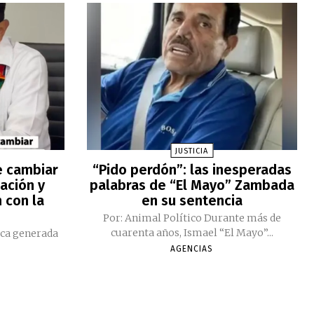
JUSTICIA
e cambiar
“Pido perdón”: las inesperadas
ación y
palabras de “El Mayo” Zambada
 con la
en su sentencia
Por: Animal Político Durante más de
cuarenta años, Ismael “El Mayo”...
ica generada
AGENCIAS