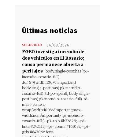
Últimas noticias
SEGURIDAD
04/08/2026
FGEO investiga incendio de
dos vehículos en El Rosario;
causa permanece abierta a
peritajes
body.single-post:has(.p3-
incendio-rosario-full)
.tdi_89{width:100%!important}
body.single-post:has(.p3-incendio-
rosario-full) .td-pb-span8, body.single-
post:has(.p3-incendio-rosario-full) .td-
main-content-
wrap{width:100%!important;max-
width:none!important} .p3-incendio-
rosario-full{--p3-rojo:#b72d28;--p3-
tinta:#24211e;--p3-crema:#f6f0e5;--p3-
gris:#64706c;font-