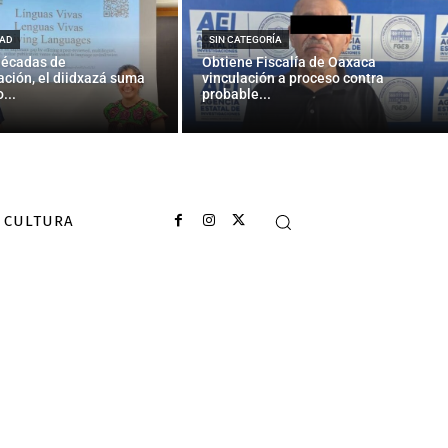
as
AD
SIN CATEGORÍA
décadas de
Obtiene Fiscalía de Oaxaca
ción, el diidxazá suma
vinculación a proceso contra
...
probable...
CULTURA