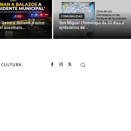
P para plaza
ntes
COMUNALIDAD
e Oaxaca detiene a autor
San Miguel Chimalapa da 30 días a
el asesinato...
ejidatarios de...
CULTURA