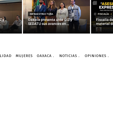
icipio inversión de la I
de reubicarían a ambula
INFRAESTRUCTURA
FISCALÍA
Z y
Oaxaca presenta ante GIZ y
Fiscalía d
.
SEDATU sus avances en...
material d
-
Por
PAGINA3.MX
15/09/2015
LIDAD
MUJERES
OAXACA
NOTICIAS
OPINIONES