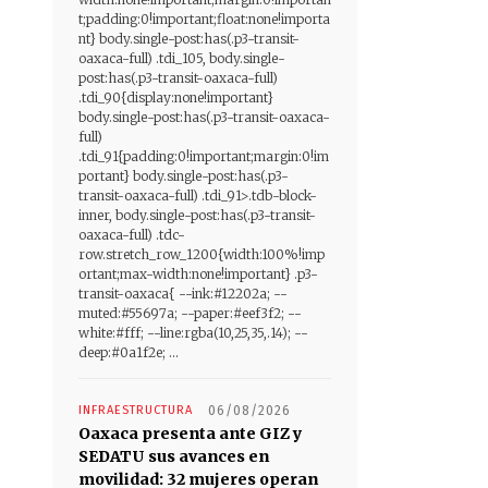
t;padding:0!important;float:none!importa
nt} body.single-post:has(.p3-transit-
oaxaca-full) .tdi_105, body.single-
post:has(.p3-transit-oaxaca-full)
.tdi_90{display:none!important}
body.single-post:has(.p3-transit-oaxaca-
full)
.tdi_91{padding:0!important;margin:0!im
portant} body.single-post:has(.p3-
transit-oaxaca-full) .tdi_91>.tdb-block-
inner, body.single-post:has(.p3-transit-
oaxaca-full) .tdc-
row.stretch_row_1200{width:100%!imp
ortant;max-width:none!important} .p3-
transit-oaxaca{ --ink:#12202a; --
muted:#55697a; --paper:#eef3f2; --
white:#fff; --line:rgba(10,25,35,.14); --
deep:#0a1f2e; ...
INFRAESTRUCTURA
06/08/2026
Oaxaca presenta ante GIZ y
SEDATU sus avances en
movilidad: 32 mujeres operan