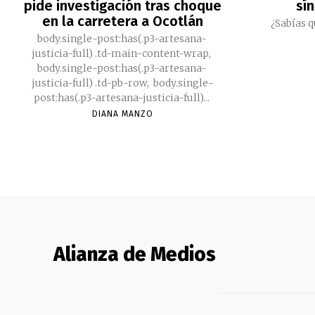
pide investigación tras choque
sí
en la carretera a Ocotlán
¿Sabías q
body.single-post:has(.p3-artesana-
justicia-full) .td-main-content-wrap,
body.single-post:has(.p3-artesana-
justicia-full) .td-pb-row, body.single-
post:has(.p3-artesana-justicia-full)...
DIANA MANZO
Alianza de Medios