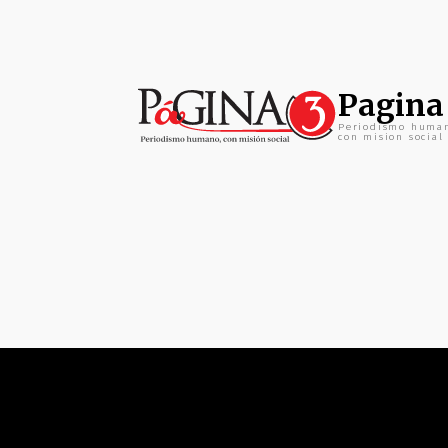
Pagina
Periodismo huma
con mision social