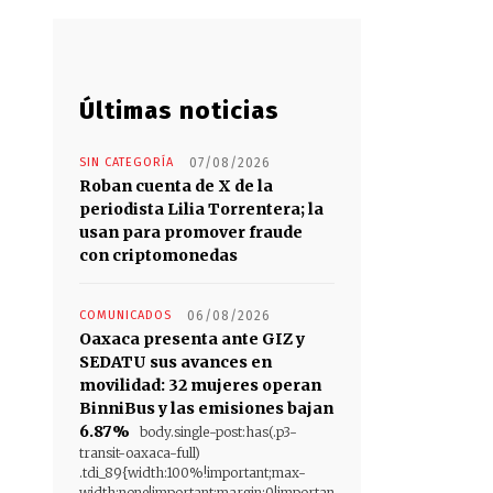
Últimas noticias
SIN CATEGORÍA
07/08/2026
Roban cuenta de X de la
periodista Lilia Torrentera; la
usan para promover fraude
con criptomonedas
COMUNICADOS
06/08/2026
Oaxaca presenta ante GIZ y
SEDATU sus avances en
movilidad: 32 mujeres operan
BinniBus y las emisiones bajan
6.87%
body.single-post:has(.p3-
transit-oaxaca-full)
.tdi_89{width:100%!important;max-
width:none!important;margin:0!importan