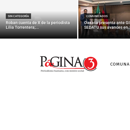
Analiza mun
don
SIN CATEGORÍA
COMUNICADOS
Roban cuenta de X de la periodista
Oaxaca presenta ante GI
Lilia Torrentera;...
SEDATU sus avances en..
COMUNA