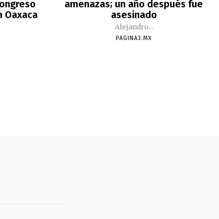
Congreso
amenazas; un año después fue
n Oaxaca
asesinado
Alejandro...
PAGINA3.MX