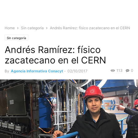
Home
Sin categoría
Andrés Ramírez: físico zacatecano en el CERN
Sin categoría
Andrés Ramírez: físico
zacatecano en el CERN
113
0
By
Agencia Informativa Conacyt
-
02/10/2017