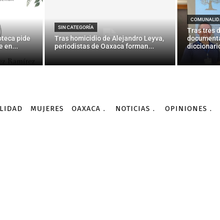
fero «blindado» de Arg
enorme armadillo
COMUNALID
SIN CATEGORÍA
Tras tres 
oteca pide
Tras homicidio de Alejandro Leyva,
documenta
 en...
periodistas de Oaxaca forman...
diccionario
-
Por
AGENCIA INFORMATIVA CONACYT
23/02/2016
LIDAD
MUJERES
OAXACA
NOTICIAS
OPINIONES