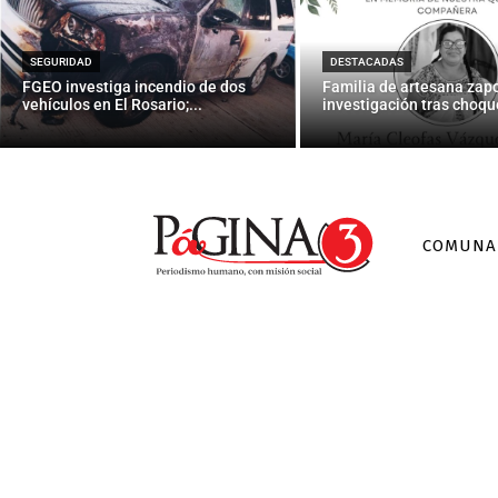
Antiguo mamí
SEGURIDAD
DESTACADAS
FGEO investiga incendio de dos
Familia de artesana zap
vehículos en El Rosario;...
investigación tras choque
COMUNA