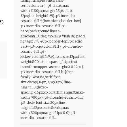
family:Arial,Helvetica,sans-
serif;color:var(--p3-tinta);max-
width:1180px;margin:28px auto
52px;line-height:1.65} .p3-incendio-
rosario-full *{box-sizing:border-box}
.p3-incendio-rosario-full .p3-
hero{background:linear-
gradient(135deg,#252a29,#161918);paddi
ng:46px 7% 40px;border-top:7px solid
var(--p3-rojo);color:#fff} .p3-incendio-
rosario-full .p3-
kicker{color:#f2b7a9;font-size:12px;font-
weight:800;letter-spacing:1.4px;text-
transform:uppercase;margin:0 0 12px}
.p3-incendio-rosario-full h1{font-
family:Georgia,serif;font-
size:clamp(34px,5vw,60px);line-
height:1.03;letter-
spacing:-1.5px;color:#fff;margin:0;max-
width:980px} .p3-incendio-rosario-full
.p3-deck{font-size:20px;line-
height:1.42;color:#e8e4dc;max-
width:820px;margin:21px 0 0} .p3-
incendio-rosario-full...