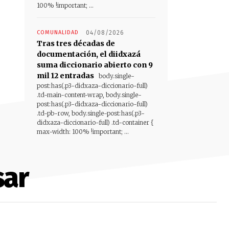
100% !important; ...
COMUNALIDAD
04/08/2026
Tras tres décadas de
documentación, el diidxazá
suma diccionario abierto con 9
mil 12 entradas
body.single-
post:has(.p3-didxaza-diccionario-full)
.td-main-content-wrap, body.single-
post:has(.p3-didxaza-diccionario-full)
.td-pb-row, body.single-post:has(.p3-
didxaza-diccionario-full) .td-container {
max-width: 100% !important; ...
sar