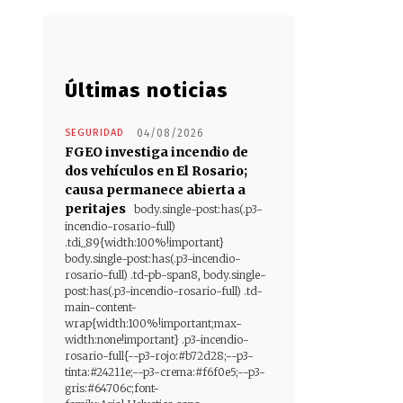
Últimas noticias
SEGURIDAD
04/08/2026
FGEO investiga incendio de
dos vehículos en El Rosario;
causa permanece abierta a
peritajes
body.single-post:has(.p3-
incendio-rosario-full)
.tdi_89{width:100%!important}
body.single-post:has(.p3-incendio-
rosario-full) .td-pb-span8, body.single-
post:has(.p3-incendio-rosario-full) .td-
main-content-
wrap{width:100%!important;max-
width:none!important} .p3-incendio-
rosario-full{--p3-rojo:#b72d28;--p3-
tinta:#24211e;--p3-crema:#f6f0e5;--p3-
gris:#64706c;font-