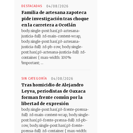
DESTACADAS
04/08/2026
Familia de artesana zapoteca
pide investigación tras choque
en la carretera a Ocotlán
body.single-post:has(.p3-artesana-
justicia-full) .td-main-content-wrap,
body.single-post:has(.p3-artesana-
justicia-full) .td-pb-row, body.single-
post:has(.p3-artesana-justicia-full) .td-
container { max-width: 100%
!important; ...
SIN CATEGORÍA
04/08/2026
Tras homicidio de Alejandro
Leyva, periodistas de Oaxaca
forman frente común por la
libertad de expresión
body.single-post:has(.p3-frente-prensa-
full) .td-main-content-wrap, body.single-
post:has(.p3-frente-prensa-full) .td-pb-
row, body.single-post:has(.p3-frente-
prensa-full) .td-container { max-width: