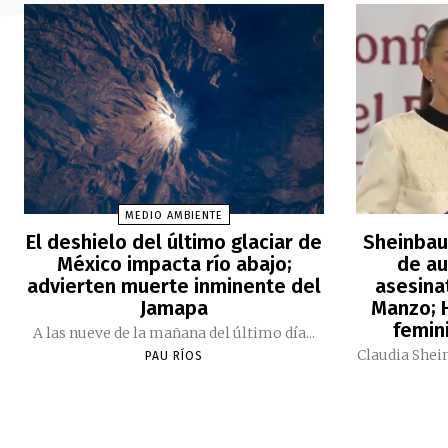
MEDIO AMBIENTE
El deshielo del último glaciar de
Sheinbau
México impacta río abajo;
de au
advierten muerte inminente del
asesina
Jamapa
Manzo; H
femini
A las nueve de la mañana del último día...
Claudia Shei
PAU RÍOS