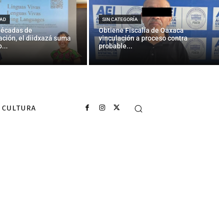
entina era un
AD
SIN CATEGORÍA
décadas de
Obtiene Fiscalía de Oaxaca
ción, el diidxazá suma
vinculación a proceso contra
...
probable...
CULTURA