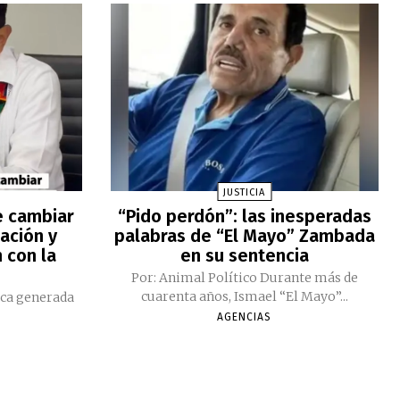
JUSTICIA
e cambiar
“Pido perdón”: las inesperadas
ación y
palabras de “El Mayo” Zambada
 con la
en su sentencia
Por: Animal Político Durante más de
cuarenta años, Ismael “El Mayo”...
ica generada
AGENCIAS