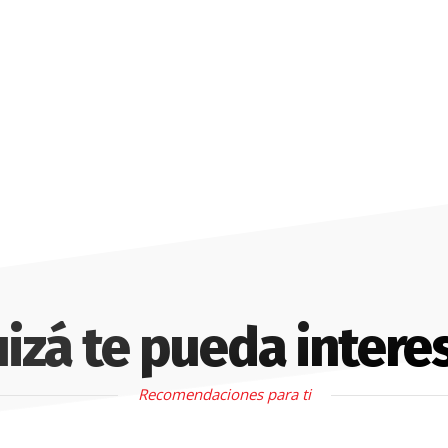
izá te pueda intere
Recomendaciones para ti