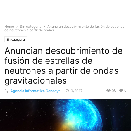
Home
Sin categoría
Anuncian descubrimiento de fusión de estrellas
de neutrones a partir de ondas...
Sin categoría
Anuncian descubrimiento de
fusión de estrellas de
neutrones a partir de ondas
gravitacionales
50
0
By
Agencia Informativa Conacyt
-
17/10/2017