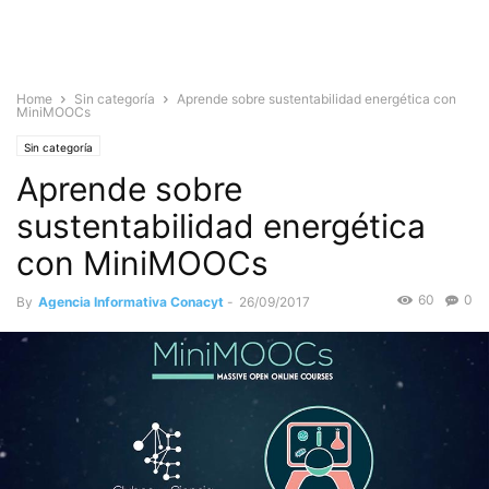
Home
Sin categoría
Aprende sobre sustentabilidad energética con
MiniMOOCs
Sin categoría
Aprende sobre
sustentabilidad energética
con MiniMOOCs
60
0
By
Agencia Informativa Conacyt
-
26/09/2017