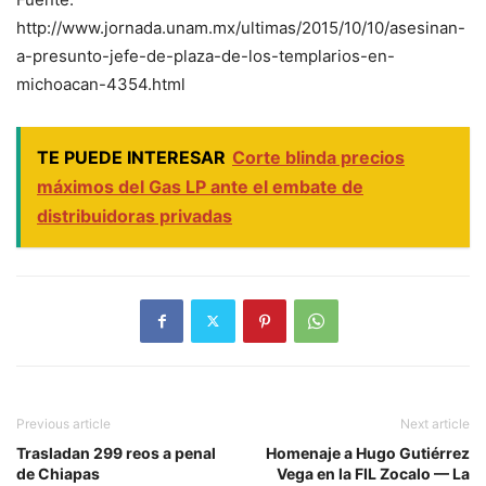
http://www.jornada.unam.mx/ultimas/2015/10/10/asesinan-
a-presunto-jefe-de-plaza-de-los-templarios-en-
michoacan-4354.html
TE PUEDE INTERESAR
Corte blinda precios
máximos del Gas LP ante el embate de
distribuidoras privadas
Previous article
Next article
Trasladan 299 reos a penal
Homenaje a Hugo Gutiérrez
de Chiapas
Vega en la FIL Zocalo — La