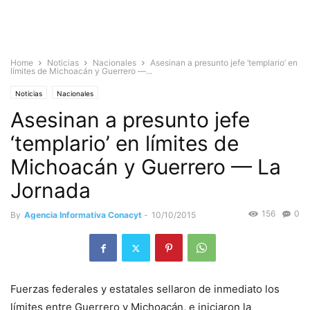
Home
Noticias
Nacionales
Asesinan a presunto jefe ‘templario’ en
límites de Michoacán y Guerrero —...
Noticias
Nacionales
Asesinan a presunto jefe
‘templario’ en límites de
Michoacán y Guerrero — La
Jornada
156
0
By
Agencia Informativa Conacyt
-
10/10/2015
Fuerzas federales y estatales sellaron de inmediato los
límites entre Guerrero y Michoacán, e iniciaron la