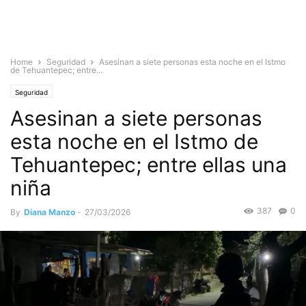
Home
Seguridad
Asesinan a siete personas esta noche en el Istmo
de Tehuantepec; entre...
Seguridad
Asesinan a siete personas
esta noche en el Istmo de
Tehuantepec; entre ellas una
niña
387
0
By
Diana Manzo
-
27/03/2026