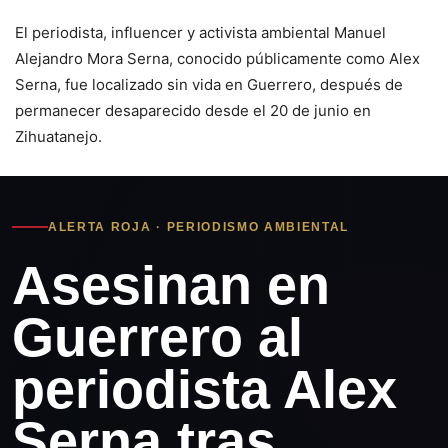
El periodista, influencer y activista ambiental Manuel
Alejandro Mora Serna, conocido públicamente como Alex
Serna, fue localizado sin vida en Guerrero, después de
permanecer desaparecido desde el 20 de junio en
Zihuatanejo.
ALERTA ROJA · PERIODISMO AMBIENTAL
Asesinan en
Guerrero al
periodista Alex
Serna tras