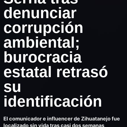
denunciar
corrupción
ambiental;
burocracia
estatal retrasó
su
identificación
El comunicador e influencer de Zihuatanejo fue
localizado sin vida tras casi dos semanas