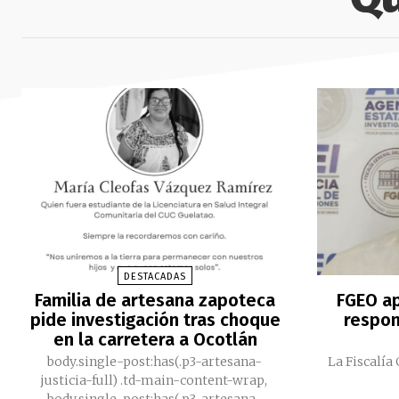
DESTACADAS
Familia de artesana zapoteca
FGEO a
pide investigación tras choque
respon
en la carretera a Ocotlán
body.single-post:has(.p3-artesana-
La Fiscalía
justicia-full) .td-main-content-wrap,
body.single-post:has(.p3-artesana-