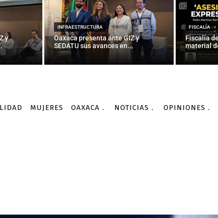
INFRAESTRUCTURA
FISCALÍA
Z y
Oaxaca presenta ante GIZ y
Fiscalía d
.
SEDATU sus avances en...
material d
LIDAD
MUJERES
OAXACA
NOTICIAS
OPINIONES