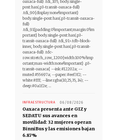
oaxaca-full) .tdi_105, body.single-
post:has(.p3-transit-oaxaca-full)
.tdi_90{display:none!important}
body.single-post:has(.p3-transit-oaxaca-
full)
.tdi_91{padding:0!important;margin:0!im
portant} body.single-post:has(.p3-
transit-oaxaca-full) .tdi_91>.tdb-block-
inner, body.single-post:has(.p3-transit-
oaxaca-full) .tdc-
row.stretch_row_1200{width:100%!imp
ortant;max-width:none!important} .p3-
transit-oaxaca{ --ink:#12202a; --
muted:#55697a; --paper:#eef3f2; --
white:#fff; --line:rgba(10,25,35,.14); --
deep:#0a1f2e; ...
INFRAESTRUCTURA
06/08/2026
Oaxaca presenta ante GIZ y
SEDATU sus avances en
movilidad: 32 mujeres operan
BinniBus y las emisiones bajan
6.87%