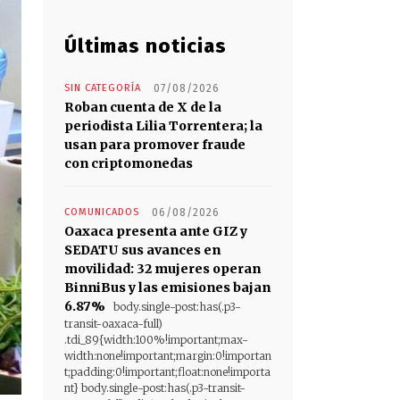
Últimas noticias
SIN CATEGORÍA
07/08/2026
Roban cuenta de X de la
periodista Lilia Torrentera; la
usan para promover fraude
con criptomonedas
COMUNICADOS
06/08/2026
Oaxaca presenta ante GIZ y
SEDATU sus avances en
movilidad: 32 mujeres operan
BinniBus y las emisiones bajan
6.87%
body.single-post:has(.p3-
transit-oaxaca-full)
.tdi_89{width:100%!important;max-
width:none!important;margin:0!importan
t;padding:0!important;float:none!importa
nt} body.single-post:has(.p3-transit-