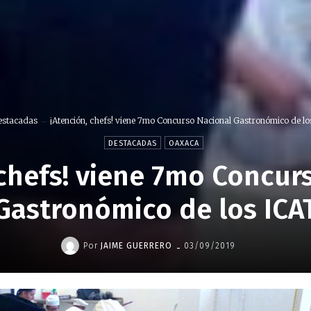
estacadas
¡Atención, chefs! viene 7mo Concurso Nacional Gastronómico de los
DESTACADAS
OAXACA
 chefs! viene 7mo Concur
Gastronómico de los ICA
-
Por
JAIME GUERRERO
03/09/2019