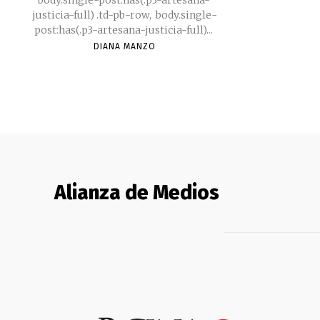
justicia-full) .td-pb-row, body.single-
post:has(.p3-artesana-justicia-full)...
DIANA MANZO
Alianza de Medios