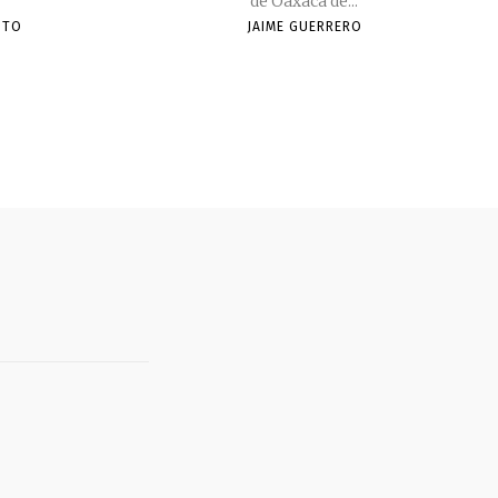
de Oaxaca de...
OTO
JAIME GUERRERO