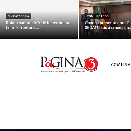
SIN CATEGORÍA
COMUNICADOS
Roban cuenta de X de la periodista
Oaxaca presenta ante GI
Lilia Torrentera;...
SEDATU sus avances en..
COMUNA