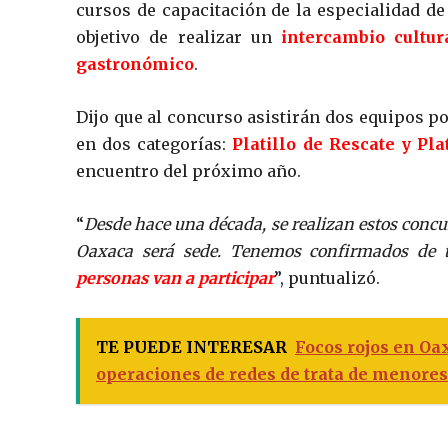
cursos de capacitación de la especialidad de
objetivo de realizar un
intercambio cultu
gastronómico
.
Dijo que al concurso asistirán dos equipos p
en dos categorías:
Platillo de Rescate y Pla
encuentro del próximo año.
“
Desde hace una década, se realizan estos concu
Oaxaca será sede. Tenemos confirmados de t
personas van a participar
”, puntualizó.
TE PUEDE INTERESAR
Focos rojos en Oa
operaciones de redes de trata de menores