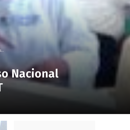
...
so Nacional
T