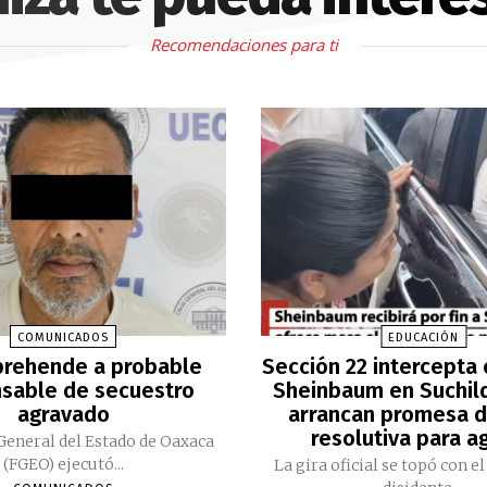
Recomendaciones para ti
COMUNICADOS
EDUCACIÓN
prehende a probable
Sección 22 intercepta
sable de secuestro
Sheinbaum en Suchil
agravado
arrancan promesa 
resolutiva para a
 General del Estado de Oaxaca
(FGEO) ejecutó...
La gira oficial se topó con e