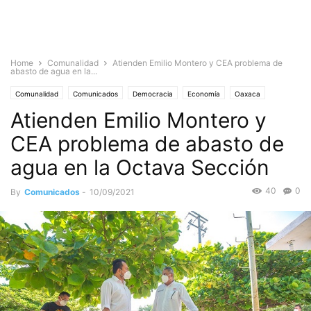
Home
Comunalidad
Atienden Emilio Montero y CEA problema de
abasto de agua en la...
Comunalidad
Comunicados
Democracia
Economía
Oaxaca
Atienden Emilio Montero y
Istmo
Juchitán
CEA problema de abasto de
agua en la Octava Sección
40
0
By
Comunicados
-
10/09/2021