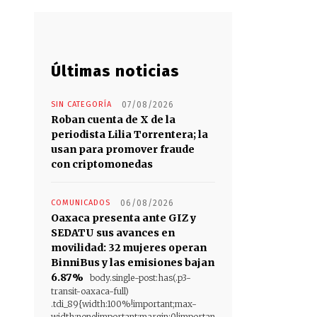
Últimas noticias
SIN CATEGORÍA
07/08/2026
Roban cuenta de X de la
periodista Lilia Torrentera; la
usan para promover fraude
con criptomonedas
COMUNICADOS
06/08/2026
Oaxaca presenta ante GIZ y
SEDATU sus avances en
movilidad: 32 mujeres operan
BinniBus y las emisiones bajan
6.87%
body.single-post:has(.p3-
transit-oaxaca-full)
.tdi_89{width:100%!important;max-
width:none!important;margin:0!importan