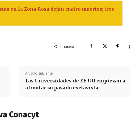
stas en la Zona Rosa dejan cuatro muertos; tres
Cuota
Artículo siguiente
Las Universidades de EE UU empiezan a
afrontar su pasado esclavista
va Conacyt