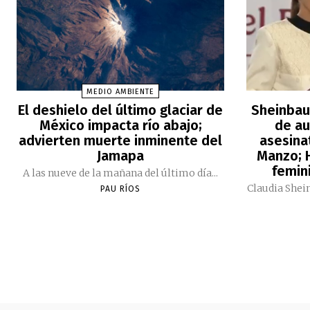
MEDIO AMBIENTE
El deshielo del último glaciar de
Sheinbau
México impacta río abajo;
de au
advierten muerte inminente del
asesina
Jamapa
Manzo; H
femini
A las nueve de la mañana del último día...
Claudia Shei
PAU RÍOS