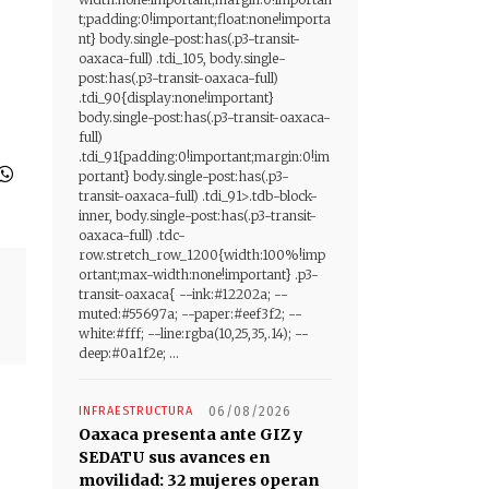
t;padding:0!important;float:none!importa
nt} body.single-post:has(.p3-transit-
oaxaca-full) .tdi_105, body.single-
post:has(.p3-transit-oaxaca-full)
.tdi_90{display:none!important}
body.single-post:has(.p3-transit-oaxaca-
full)
.tdi_91{padding:0!important;margin:0!im
portant} body.single-post:has(.p3-
transit-oaxaca-full) .tdi_91>.tdb-block-
inner, body.single-post:has(.p3-transit-
oaxaca-full) .tdc-
row.stretch_row_1200{width:100%!imp
ortant;max-width:none!important} .p3-
transit-oaxaca{ --ink:#12202a; --
muted:#55697a; --paper:#eef3f2; --
white:#fff; --line:rgba(10,25,35,.14); --
deep:#0a1f2e; ...
INFRAESTRUCTURA
06/08/2026
Oaxaca presenta ante GIZ y
SEDATU sus avances en
movilidad: 32 mujeres operan