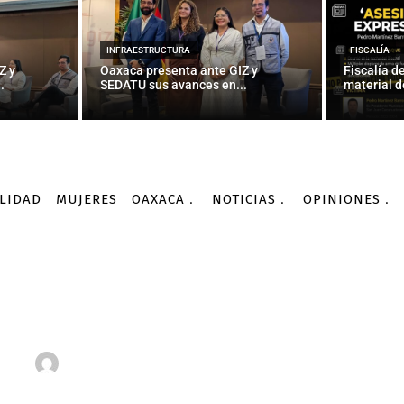
INFRAESTRUCTURA
FISCALÍA
Z y
Oaxaca presenta ante GIZ y
Fiscalía d
.
SEDATU sus avances en...
material d
LIDAD
MUJERES
OAXACA
NOTICIAS
OPINIONES
Noticias
Nacionales
Bancos en Irán se niegan a lidiar con Guardia...
NACIONALES
Irán se niegan a lidiar 
Revolucionaria
-
Por
AGENCIA INFORMATIVA CONACYT
03/09/2016