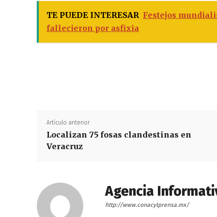
TE PUEDE INTERESAR
Festejos mundiali
fallecieron por asfixia
Artículo anterior
Localizan 75 fosas clandestinas en
Veracruz
Agencia Informati
http://www.conacytprensa.mx/