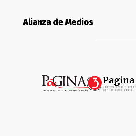
Alianza de Medios
Pagina
Periodismo huma
con mision social