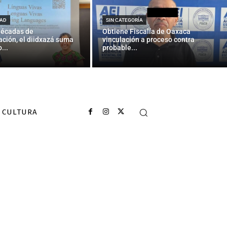
ue” a Oaxaca
AD
SIN CATEGORÍA
décadas de
Obtiene Fiscalía de Oaxaca
ción, el diidxazá suma
vinculación a proceso contra
...
probable...
CULTURA