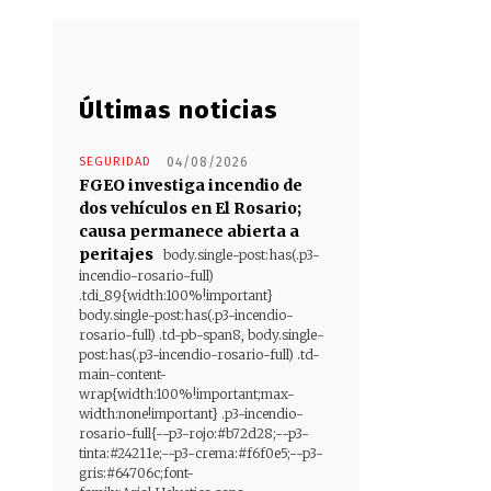
Últimas noticias
SEGURIDAD
04/08/2026
FGEO investiga incendio de
dos vehículos en El Rosario;
causa permanece abierta a
peritajes
body.single-post:has(.p3-
incendio-rosario-full)
.tdi_89{width:100%!important}
body.single-post:has(.p3-incendio-
rosario-full) .td-pb-span8, body.single-
post:has(.p3-incendio-rosario-full) .td-
main-content-
wrap{width:100%!important;max-
width:none!important} .p3-incendio-
rosario-full{--p3-rojo:#b72d28;--p3-
tinta:#24211e;--p3-crema:#f6f0e5;--p3-
gris:#64706c;font-