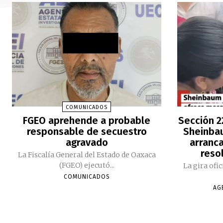
COMUNICADOS
FGEO aprehende a probable
Sección 2
responsable de secuestro
Sheinbau
agravado
arranc
reso
La Fiscalía General del Estado de Oaxaca
(FGEO) ejecutó...
La gira ofi
COMUNICADOS
AG