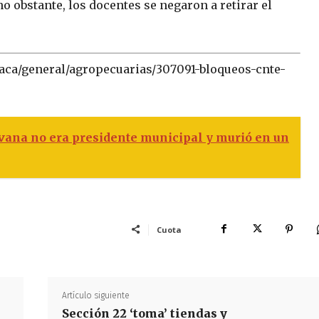
no obstante, los docentes se negaron a retirar el
xaca/general/agropecuarias/307091-bloqueos-cnte-
vana no era presidente municipal y murió en un
Cuota
Artículo siguiente
Sección 22 ‘toma’ tiendas y