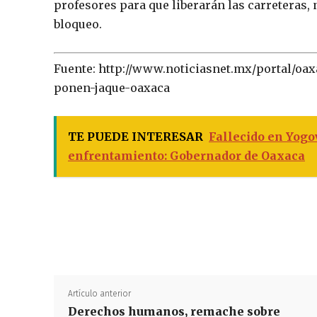
profesores para que liberarán las carreteras, 
bloqueo.
Fuente: http://www.noticiasnet.mx/portal/oa
ponen-jaque-oaxaca
TE PUEDE INTERESAR
Fallecido en Yogo
enfrentamiento: Gobernador de Oaxaca
Artículo anterior
Derechos humanos, remache sobre