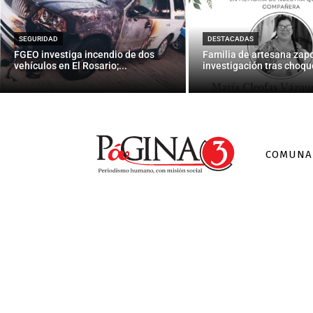
Bloqueos de
SEGURIDAD
DESTACADAS
FGEO investiga incendio de dos
Familia de artesana zap
vehículos en El Rosario;...
investigación tras choque
COMUNA