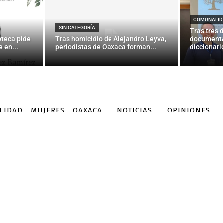
OAXACA
 la CNTE ponen en “jaq
COMUNALID
SIN CATEGORÍA
Tras tres 
oteca pide
Tras homicidio de Alejandro Leyva,
documenta
 en...
periodistas de Oaxaca forman...
diccionario
-
Por
AGENCIA INFORMATIVA CONACYT
12/10/2015
LIDAD
MUJERES
OAXACA
NOTICIAS
OPINIONES