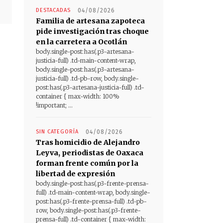
DESTACADAS
04/08/2026
Familia de artesana zapoteca
pide investigación tras choque
en la carretera a Ocotlán
body.single-post:has(.p3-artesana-
justicia-full) .td-main-content-wrap,
body.single-post:has(.p3-artesana-
justicia-full) .td-pb-row, body.single-
post:has(.p3-artesana-justicia-full) .td-
container { max-width: 100%
!important; ...
SIN CATEGORÍA
04/08/2026
Tras homicidio de Alejandro
Leyva, periodistas de Oaxaca
forman frente común por la
libertad de expresión
body.single-post:has(.p3-frente-prensa-
full) .td-main-content-wrap, body.single-
post:has(.p3-frente-prensa-full) .td-pb-
row, body.single-post:has(.p3-frente-
prensa-full) .td-container { max-width: