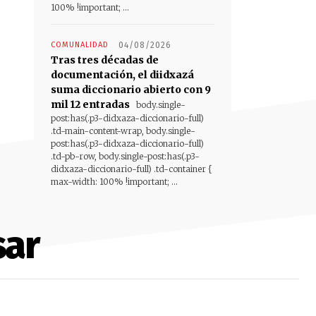
100% !important; ...
COMUNALIDAD
04/08/2026
Tras tres décadas de
documentación, el diidxazá
suma diccionario abierto con 9
mil 12 entradas
body.single-
post:has(.p3-didxaza-diccionario-full)
.td-main-content-wrap, body.single-
post:has(.p3-didxaza-diccionario-full)
.td-pb-row, body.single-post:has(.p3-
didxaza-diccionario-full) .td-container {
max-width: 100% !important; ...
sar