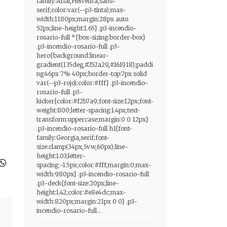
family:Arial,Helvetica,sans-
serif;color:var(--p3-tinta);max-
width:1180px;margin:28px auto
52px;line-height:1.65} .p3-incendio-
rosario-full *{box-sizing:border-box}
.p3-incendio-rosario-full .p3-
hero{background:linear-
gradient(135deg,#252a29,#161918);paddi
ng:46px 7% 40px;border-top:7px solid
var(--p3-rojo);color:#fff} .p3-incendio-
rosario-full .p3-
kicker{color:#f2b7a9;font-size:12px;font-
weight:800;letter-spacing:1.4px;text-
transform:uppercase;margin:0 0 12px}
.p3-incendio-rosario-full h1{font-
family:Georgia,serif;font-
size:clamp(34px,5vw,60px);line-
height:1.03;letter-
spacing:-1.5px;color:#fff;margin:0;max-
width:980px} .p3-incendio-rosario-full
.p3-deck{font-size:20px;line-
height:1.42;color:#e8e4dc;max-
width:820px;margin:21px 0 0} .p3-
incendio-rosario-full...