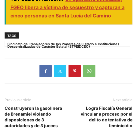
FGEO libera a víctima de secuestro y capturan a
cinco personas en Santa Lucía del Camino
TAGS
Sindicato de Trabajadores de los Poderes del Estado e Instituciones
Descentralizadas de Carácter Estatal (STPEIDCEO)
Previous article
Next article
Construyeron la gasolinera
Logra Fiscalía General
de Brenamiel violando
vincular a proceso por el
disposiciones de 3
delito de tentativa de
autoridades y de 3 jueces
feminicidio