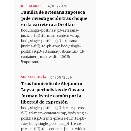
DESTACADAS
04/08/2026
Familia de artesana zapoteca
pide investigación tras choque
en la carretera a Ocotlán
body.single-post:has(.p3-artesana-
justicia-full) .td-main-content-wrap,
body.single-post:has(.p3-artesana-
justicia-full) .td-pb-row, body.single-
post:has(.p3-artesana-justicia-full) .td-
container { max-width: 100%
!important; ...
SIN CATEGORÍA
04/08/2026
Tras homicidio de Alejandro
Leyva, periodistas de Oaxaca
forman frente común por la
libertad de expresión
body.single-post:has(.p3-frente-prensa-
full) .td-main-content-wrap, body.single-
post:has(.p3-frente-prensa-full) .td-pb-
row, body.single-post:has(.p3-frente-
prensa-full) .td-container { max-width: