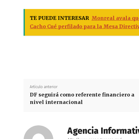
TE PUEDE INTERESAR
Monreal avala que
Cacho Cué perfilado para la Mesa Directi
Artículo anterior
DF seguirá como referente financiero a
nivel internacional
Agencia Informati