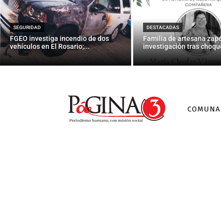
Casi el 50%
SEGURIDAD
DESTACADAS
FGEO investiga incendio de dos
Familia de artesana zap
vehículos en El Rosario;...
investigación tras choque
COMUNA