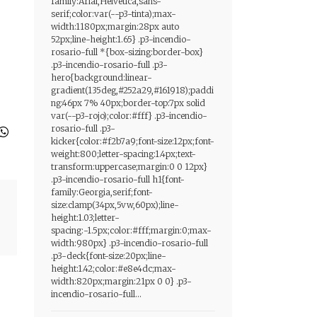
family:Arial,Helvetica,sans-
serif;color:var(--p3-tinta);max-
width:1180px;margin:28px auto
52px;line-height:1.65} .p3-incendio-
rosario-full *{box-sizing:border-box}
.p3-incendio-rosario-full .p3-
hero{background:linear-
gradient(135deg,#252a29,#161918);paddi
ng:46px 7% 40px;border-top:7px solid
var(--p3-rojo);color:#fff} .p3-incendio-
rosario-full .p3-
kicker{color:#f2b7a9;font-size:12px;font-
weight:800;letter-spacing:1.4px;text-
transform:uppercase;margin:0 0 12px}
.p3-incendio-rosario-full h1{font-
family:Georgia,serif;font-
size:clamp(34px,5vw,60px);line-
height:1.03;letter-
spacing:-1.5px;color:#fff;margin:0;max-
width:980px} .p3-incendio-rosario-full
.p3-deck{font-size:20px;line-
height:1.42;color:#e8e4dc;max-
width:820px;margin:21px 0 0} .p3-
incendio-rosario-full...