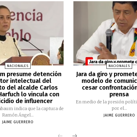
NACIONALES
NACIONALES
m presume detención
Jara da giro y promet
tor intelectual del
modelo de comunic
to del alcalde Carlos
cesar confrontación
arfuch lo vincula con
prensa
cidio de influencer
En medio de la presión polít
por el...
nbaum indica que la captura de
Ramón Ángel...
JAIME GUERRERO
JAIME GUERRERO