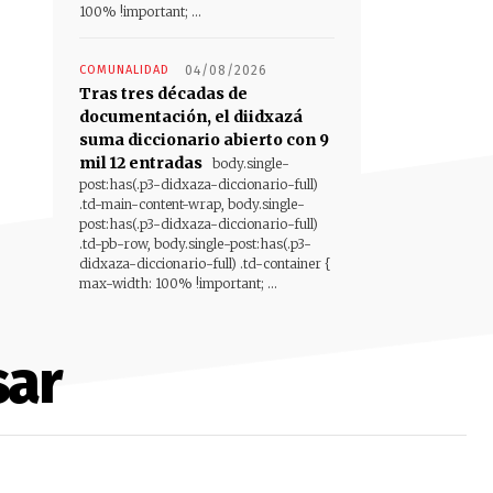
100% !important; ...
COMUNALIDAD
04/08/2026
Tras tres décadas de
documentación, el diidxazá
suma diccionario abierto con 9
mil 12 entradas
body.single-
post:has(.p3-didxaza-diccionario-full)
.td-main-content-wrap, body.single-
post:has(.p3-didxaza-diccionario-full)
.td-pb-row, body.single-post:has(.p3-
didxaza-diccionario-full) .td-container {
max-width: 100% !important; ...
sar