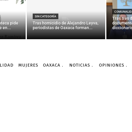
 de los mexicanos, en la 
financiera
COMUNALID
SIN CATEGORÍA
Tras tres 
oteca pide
Tras homicidio de Alejandro Leyva,
documenta
 en...
periodistas de Oaxaca forman...
diccionario
-
Por
AGENCIA INFORMATIVA CONACYT
12/10/2015
LIDAD
MUJERES
OAXACA
NOTICIAS
OPINIONES