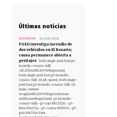
Últimas noticias
SEGURIDAD
04/08/2026
FGEO investiga incendio de
dos vehículos en El Rosario;
causa permanece abierta a
peritajes
body.single-post:has(.p3-
incendio-rosario-full)
.tdi_89{width:100%!important}
body.single-post:has(.p3-incendio-
rosario-full) .td-pb-span8, body.single-
post:has(.p3-incendio-rosario-full) .td-
main-content-
wrap{width:100%!important;max-
width:none!important} .p3-incendio-
rosario-full{--p3-rojo:#b72d28;--p3-
tinta:#24211e;--p3-crema:#f6f0e5;--p3-
gris:#64706c;font-