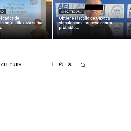
informalidad
AD
SIN CATEGORÍA
décadas de
Obtiene Fiscalía de Oaxaca
ción, el diidxazá suma
vinculación a proceso contra
...
probable...
CULTURA