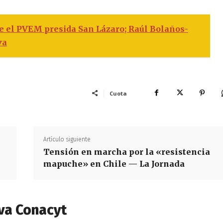
 el PVEM presida San Lázaro; Raúl Bolaños-
va
Cuota
Artículo siguiente
Tensión en marcha por la «resistencia
mapuche» en Chile — La Jornada
va Conacyt