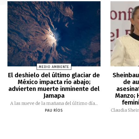
MEDIO AMBIENTE
El deshielo del último glaciar de
Sheinbau
México impacta río abajo;
de au
advierten muerte inminente del
asesina
Jamapa
Manzo; H
femini
A las nueve de la mañana del último día...
Claudia Shei
PAU RÍOS