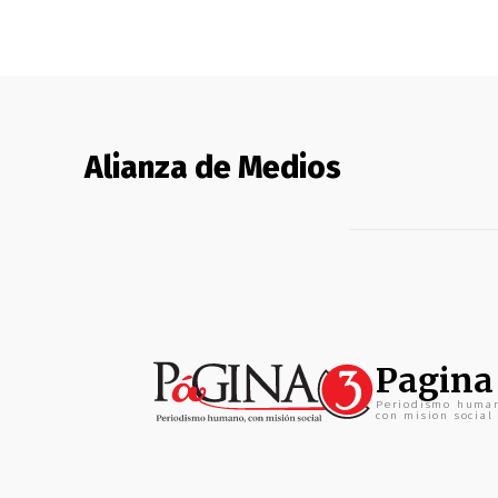
Alianza de Medios
Pagina
Periodismo huma
con mision social