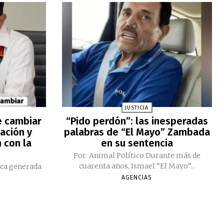
JUSTICIA
e cambiar
“Pido perdón”: las inesperadas
ación y
palabras de “El Mayo” Zambada
 con la
en su sentencia
Por: Animal Político Durante más de
cuarenta años, Ismael “El Mayo”...
ica generada
AGENCIAS