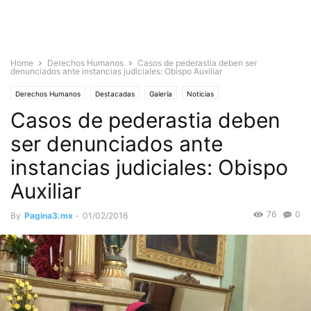
Home
Derechos Humanos
Casos de pederastia deben ser
denunciados ante instancias judiciales: Obispo Auxiliar
Derechos Humanos
Destacadas
Galería
Noticias
Casos de pederastia deben
ser denunciados ante
instancias judiciales: Obispo
Auxiliar
76
0
By
Pagina3.mx
-
01/02/2016