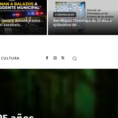
COMUNALIDAD
e Oaxaca detiene a autor
San Miguel Chimalapa da 30 días a
el asesinato...
ejidatarios de...
CULTURA