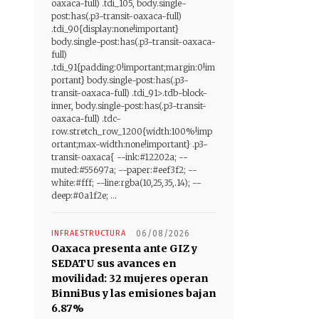
oaxaca-full) .tdi_105, body.single-
post:has(.p3-transit-oaxaca-full)
.tdi_90{display:none!important}
body.single-post:has(.p3-transit-oaxaca-
full)
.tdi_91{padding:0!important;margin:0!im
portant} body.single-post:has(.p3-
transit-oaxaca-full) .tdi_91>.tdb-block-
inner, body.single-post:has(.p3-transit-
oaxaca-full) .tdc-
row.stretch_row_1200{width:100%!imp
ortant;max-width:none!important} .p3-
transit-oaxaca{ --ink:#12202a; --
muted:#55697a; --paper:#eef3f2; --
white:#fff; --line:rgba(10,25,35,.14); --
deep:#0a1f2e; ...
INFRAESTRUCTURA
06/08/2026
Oaxaca presenta ante GIZ y
SEDATU sus avances en
movilidad: 32 mujeres operan
BinniBus y las emisiones bajan
6.87%