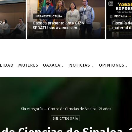
INFRAESTRUCTURA
FISCALÍA
Z y
Oaxaca presenta ante GIZ y
Fiscalía d
.
SEDATU sus avances en...
material d
LIDAD
MUJERES
OAXACA
NOTICIAS
OPINIONES
Sin categoría
Centro de Ciencias de Sinaloa, 25 años
SIN CATEGORÍA