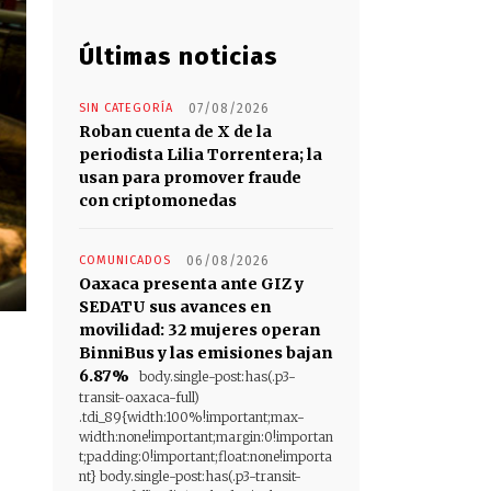
Últimas noticias
SIN CATEGORÍA
07/08/2026
Roban cuenta de X de la
periodista Lilia Torrentera; la
usan para promover fraude
con criptomonedas
COMUNICADOS
06/08/2026
Oaxaca presenta ante GIZ y
SEDATU sus avances en
movilidad: 32 mujeres operan
BinniBus y las emisiones bajan
6.87%
body.single-post:has(.p3-
transit-oaxaca-full)
.tdi_89{width:100%!important;max-
width:none!important;margin:0!importan
t;padding:0!important;float:none!importa
nt} body.single-post:has(.p3-transit-