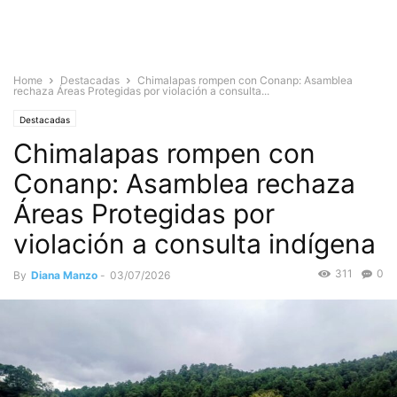
Home
Destacadas
Chimalapas rompen con Conanp: Asamblea
rechaza Áreas Protegidas por violación a consulta...
Destacadas
Chimalapas rompen con
Conanp: Asamblea rechaza
Áreas Protegidas por
violación a consulta indígena
311
0
By
Diana Manzo
-
03/07/2026