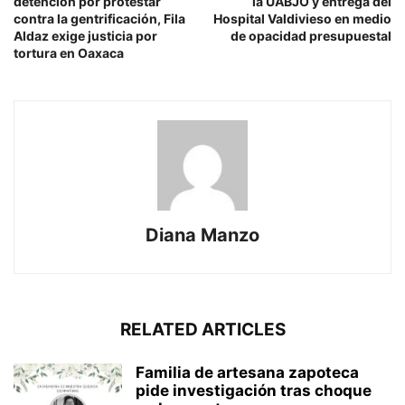
detención por protestar
la UABJO y entrega del
contra la gentrificación, Fila
Hospital Valdivieso en medio
Aldaz exige justicia por
de opacidad presupuestal
tortura en Oaxaca
Diana Manzo
RELATED ARTICLES
Familia de artesana zapoteca
pide investigación tras choque