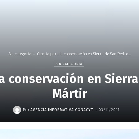
Sin categoría
Ciencia para la conservación en Sierra de San Pedro...
SIN CATEGORÍA
la conservación en Sierr
Mártir
-
Por
AGENCIA INFORMATIVA CONACYT
03/11/2017