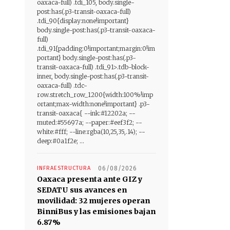
oaxaca-full) .tdi_105, body.single-
post:has(.p3-transit-oaxaca-full)
.tdi_90{display:none!important}
body.single-post:has(.p3-transit-oaxaca-
full)
.tdi_91{padding:0!important;margin:0!im
portant} body.single-post:has(.p3-
transit-oaxaca-full) .tdi_91>.tdb-block-
inner, body.single-post:has(.p3-transit-
oaxaca-full) .tdc-
row.stretch_row_1200{width:100%!imp
ortant;max-width:none!important} .p3-
transit-oaxaca{ --ink:#12202a; --
muted:#55697a; --paper:#eef3f2; --
white:#fff; --line:rgba(10,25,35,.14); --
deep:#0a1f2e; ...
INFRAESTRUCTURA
06/08/2026
Oaxaca presenta ante GIZ y
SEDATU sus avances en
movilidad: 32 mujeres operan
BinniBus y las emisiones bajan
6.87%