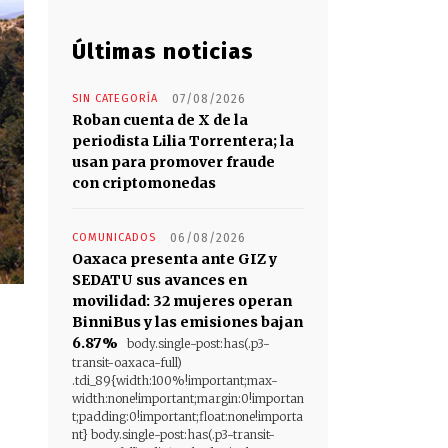
Últimas noticias
SIN CATEGORÍA
07/08/2026
Roban cuenta de X de la
periodista Lilia Torrentera; la
usan para promover fraude
con criptomonedas
COMUNICADOS
06/08/2026
Oaxaca presenta ante GIZ y
SEDATU sus avances en
movilidad: 32 mujeres operan
BinniBus y las emisiones bajan
6.87%
body.single-post:has(.p3-
transit-oaxaca-full)
.tdi_89{width:100%!important;max-
width:none!important;margin:0!importan
t;padding:0!important;float:none!importa
nt} body.single-post:has(.p3-transit-