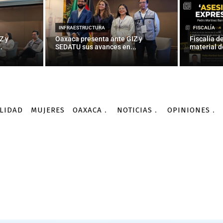
INFRAESTRUCTURA
FISCALÍA
Z y
Oaxaca presenta ante GIZ y
Fiscalía d
.
SEDATU sus avances en...
material d
LIDAD
MUJERES
OAXACA
NOTICIAS
OPINIONES