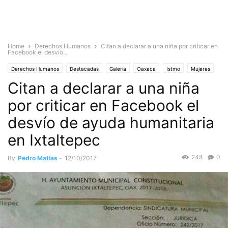
Home
Derechos Humanos
Citan a declarar a una niña por criticar en
Facebook el desvío...
Derechos Humanos
Destacadas
Galería
Oaxaca
Istmo
Mujeres
Citan a declarar a una niña
Mujeres otro
Noticias
por criticar en Facebook el
desvío de ayuda humanitaria
en Ixtaltepec
248
0
By
Pedro Matías
-
12/10/2017