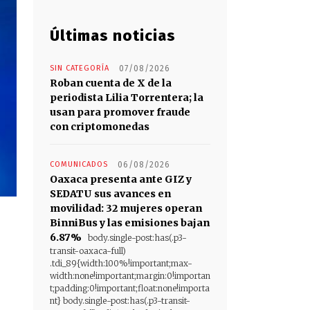
Últimas noticias
SIN CATEGORÍA
07/08/2026
Roban cuenta de X de la
periodista Lilia Torrentera; la
usan para promover fraude
con criptomonedas
COMUNICADOS
06/08/2026
Oaxaca presenta ante GIZ y
SEDATU sus avances en
movilidad: 32 mujeres operan
BinniBus y las emisiones bajan
6.87%
body.single-post:has(.p3-
transit-oaxaca-full)
.tdi_89{width:100%!important;max-
width:none!important;margin:0!importan
t;padding:0!important;float:none!importa
nt} body.single-post:has(.p3-transit-