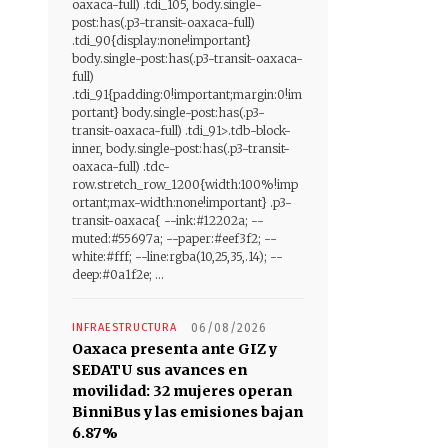
oaxaca-full) .tdi_105, body.single-
post:has(.p3-transit-oaxaca-full)
.tdi_90{display:none!important}
body.single-post:has(.p3-transit-oaxaca-
full)
.tdi_91{padding:0!important;margin:0!im
portant} body.single-post:has(.p3-
transit-oaxaca-full) .tdi_91>.tdb-block-
inner, body.single-post:has(.p3-transit-
oaxaca-full) .tdc-
row.stretch_row_1200{width:100%!imp
ortant;max-width:none!important} .p3-
transit-oaxaca{ --ink:#12202a; --
muted:#55697a; --paper:#eef3f2; --
white:#fff; --line:rgba(10,25,35,.14); --
deep:#0a1f2e; ...
INFRAESTRUCTURA
06/08/2026
Oaxaca presenta ante GIZ y
SEDATU sus avances en
movilidad: 32 mujeres operan
BinniBus y las emisiones bajan
6.87%