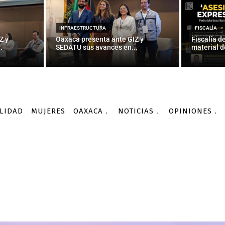
INFRAESTRUCTURA
FISCALÍA
Z y
Oaxaca presenta ante GIZ y
Fiscalía d
.
SEDATU sus avances en...
material d
LIDAD
MUJERES
OAXACA
NOTICIAS
OPINIONES