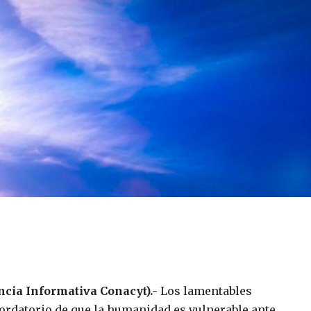
ncia Informativa Conacyt).-
Los lamentables
cordatorio de que la humanidad es vulnerable ante