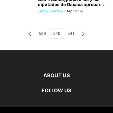
diputados de Oaxaca aprobar...
Jaime Guerrero
-
14/10/2014
539
540
541
ABOUT US
FOLLOW US