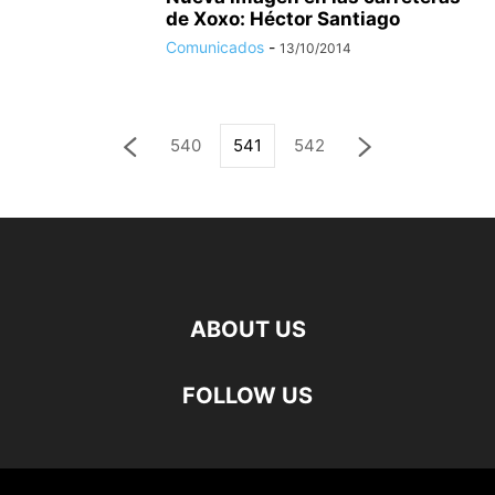
de Xoxo: Héctor Santiago
Comunicados
-
13/10/2014
540
541
542
ABOUT US
FOLLOW US