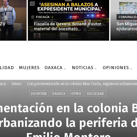
FISCALÍA
COMUNALID
Z y
Fiscalía de Oaxaca detiene a autor
San Migue
.
material del asesinato...
ejidatarios
LIDAD
MUJERES
OAXACA
NOTICIAS
OPINIONES
aca
Istmo
Con pavimentación en la colonia Binu Gada, seguimos urbanizan
JUCHITÁN
OAXACA
ISTMO
SOCIEDAD
entación en la colonia 
banizando la periferia d