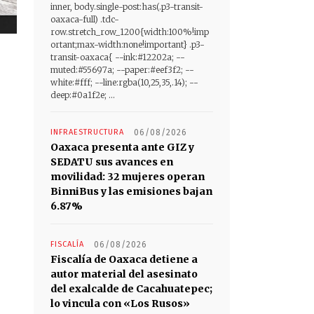
inner, body.single-post:has(.p3-transit-
oaxaca-full) .tdc-
row.stretch_row_1200{width:100%!imp
ortant;max-width:none!important} .p3-
transit-oaxaca{ --ink:#12202a; --
muted:#55697a; --paper:#eef3f2; --
white:#fff; --line:rgba(10,25,35,.14); --
deep:#0a1f2e; ...
INFRAESTRUCTURA
06/08/2026
Oaxaca presenta ante GIZ y
SEDATU sus avances en
movilidad: 32 mujeres operan
BinniBus y las emisiones bajan
6.87%
FISCALÍA
06/08/2026
Fiscalía de Oaxaca detiene a
autor material del asesinato
del exalcalde de Cacahuatepec;
lo vincula con «Los Rusos»