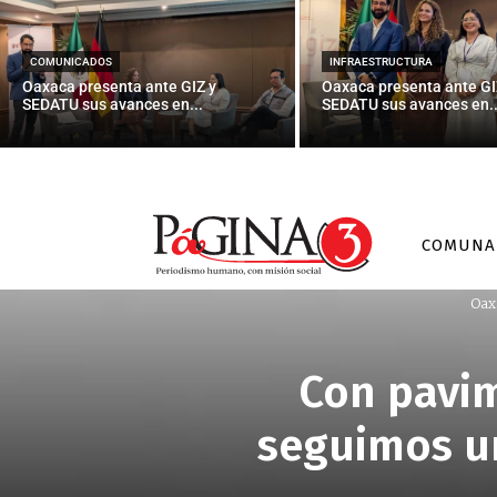
COMUNICADOS
INFRAESTRUCTURA
Oaxaca presenta ante GIZ y
Oaxaca presenta ante GI
SEDATU sus avances en...
SEDATU sus avances en..
COMUNA
Oax
Con pavim
seguimos ur