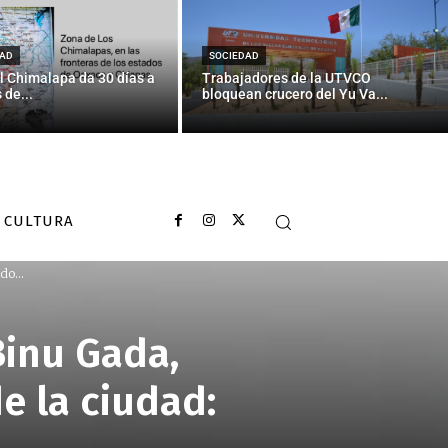
AD
SOCIEDAD
l Chimalapa da 30 días a
Trabajadores de la UTVCO
 de...
bloquean crucero del Yu Va...
CULTURA
do...
Binu Gada,
e la ciudad: