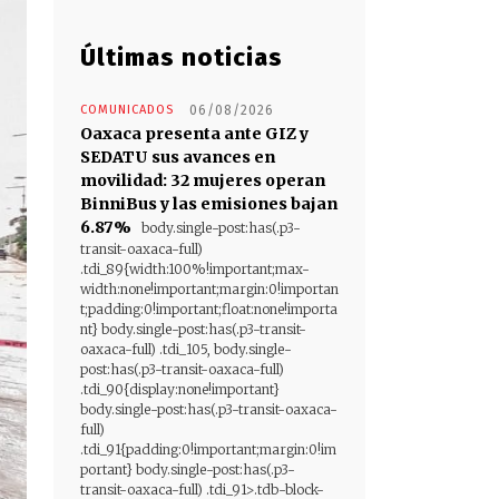
Últimas noticias
COMUNICADOS
06/08/2026
Oaxaca presenta ante GIZ y
SEDATU sus avances en
movilidad: 32 mujeres operan
BinniBus y las emisiones bajan
6.87%
body.single-post:has(.p3-
transit-oaxaca-full)
.tdi_89{width:100%!important;max-
width:none!important;margin:0!importan
t;padding:0!important;float:none!importa
nt} body.single-post:has(.p3-transit-
oaxaca-full) .tdi_105, body.single-
post:has(.p3-transit-oaxaca-full)
.tdi_90{display:none!important}
body.single-post:has(.p3-transit-oaxaca-
full)
.tdi_91{padding:0!important;margin:0!im
portant} body.single-post:has(.p3-
transit-oaxaca-full) .tdi_91>.tdb-block-