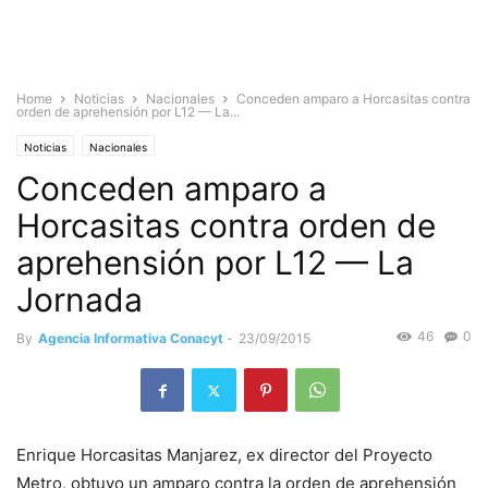
Home
Noticias
Nacionales
Conceden amparo a Horcasitas contra
orden de aprehensión por L12 — La...
Noticias
Nacionales
Conceden amparo a
Horcasitas contra orden de
aprehensión por L12 — La
Jornada
46
0
By
Agencia Informativa Conacyt
-
23/09/2015
Enrique Horcasitas Manjarez, ex director del Proyecto
Metro, obtuvo un amparo contra la orden de aprehensión