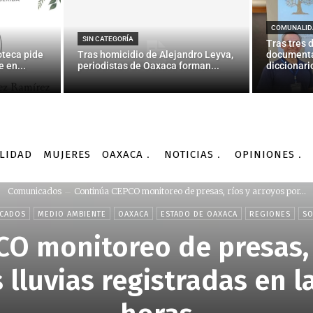
COMUNALID
SIN CATEGORÍA
Tras tres 
oteca pide
Tras homicidio de Alejandro Leyva,
documenta
 en...
periodistas de Oaxaca forman...
diccionario
LIDAD
MUJERES
OAXACA
NOTICIAS
OPINIONES
Comunicados
Continúa CEPCO monitoreo de presas, ríos y arroyos por...
CADOS
MEDIO AMBIENTE
OAXACA
ESTADO DE OAXACA
REGIONES
SO
O monitoreo de presas, 
 lluvias registradas en l