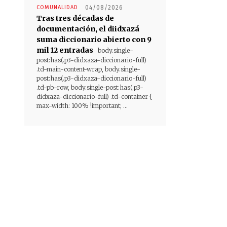
COMUNALIDAD
04/08/2026
Tras tres décadas de
documentación, el diidxazá
suma diccionario abierto con 9
mil 12 entradas
body.single-
post:has(.p3-didxaza-diccionario-full)
.td-main-content-wrap, body.single-
post:has(.p3-didxaza-diccionario-full)
.td-pb-row, body.single-post:has(.p3-
didxaza-diccionario-full) .td-container {
max-width: 100% !important; ...