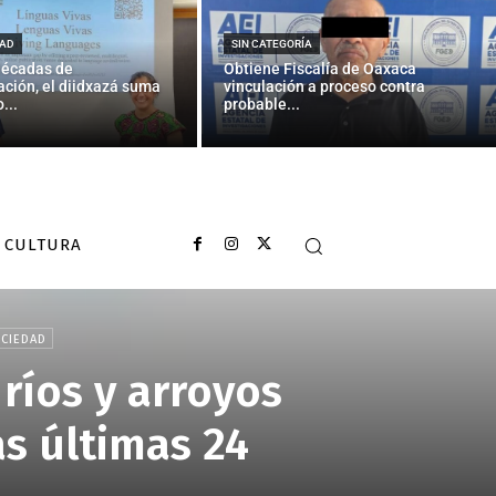
AD
SIN CATEGORÍA
décadas de
Obtiene Fiscalía de Oaxaca
ción, el diidxazá suma
vinculación a proceso contra
...
probable...
CULTURA
CIEDAD
ríos y arroyos
as últimas 24