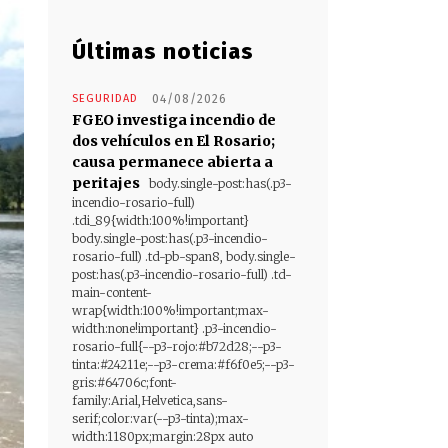
Últimas noticias
SEGURIDAD
04/08/2026
FGEO investiga incendio de
dos vehículos en El Rosario;
causa permanece abierta a
peritajes
body.single-post:has(.p3-
incendio-rosario-full)
.tdi_89{width:100%!important}
body.single-post:has(.p3-incendio-
rosario-full) .td-pb-span8, body.single-
post:has(.p3-incendio-rosario-full) .td-
main-content-
wrap{width:100%!important;max-
width:none!important} .p3-incendio-
rosario-full{--p3-rojo:#b72d28;--p3-
tinta:#24211e;--p3-crema:#f6f0e5;--p3-
gris:#64706c;font-
family:Arial,Helvetica,sans-
serif;color:var(--p3-tinta);max-
width:1180px;margin:28px auto