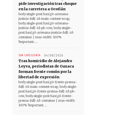
pide investigación tras choque
en la carretera a Ocotlán
body.single-post:has(.p3-artesana-
justicia-full) .td-main-content-wrap,
body.single-post:has(.p3-artesana-
justicia-full) .td-pb-row, body.single-
post:has(.p3-artesana-justicia-full) .td-
container { max-width: 100%
!important; ...
SIN CATEGORÍA
04/08/2026
Tras homicidio de Alejandro
Leyva, periodistas de Oaxaca
forman frente común por la
libertad de expresión
body.single-post:has(.p3-frente-prensa-
full) .td-main-content-wrap, body.single-
post:has(.p3-frente-prensa-full) .td-pb-
row, body.single-post:has(.p3-frente-
prensa-full) .td-container { max-width:
100% !important; ...