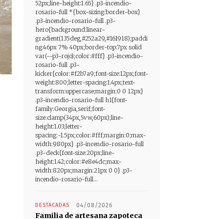
52px;line-height:1.65} .p3-incendio-
rosario-full *{box-sizing:border-box}
.p3-incendio-rosario-full .p3-
hero{background:linear-
gradient(135deg,#252a29,#161918);paddi
ng:46px 7% 40px;border-top:7px solid
var(--p3-rojo);color:#fff} .p3-incendio-
rosario-full .p3-
kicker{color:#f2b7a9;font-size:12px;font-
weight:800;letter-spacing:1.4px;text-
transform:uppercase;margin:0 0 12px}
.p3-incendio-rosario-full h1{font-
family:Georgia,serif;font-
size:clamp(34px,5vw,60px);line-
height:1.03;letter-
spacing:-1.5px;color:#fff;margin:0;max-
width:980px} .p3-incendio-rosario-full
.p3-deck{font-size:20px;line-
height:1.42;color:#e8e4dc;max-
width:820px;margin:21px 0 0} .p3-
incendio-rosario-full...
DESTACADAS
04/08/2026
Familia de artesana zapoteca