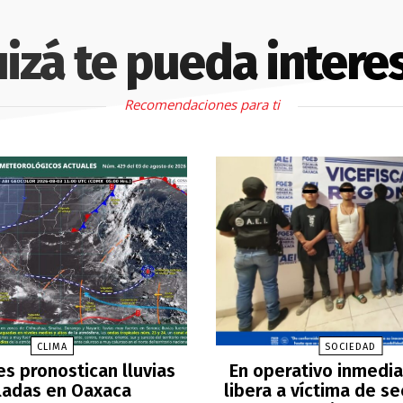
izá te pueda intere
Recomendaciones para ti
CLIMA
SOCIEDAD
es pronostican lluvias
En operativo inmedia
ladas en Oaxaca
libera a víctima de s