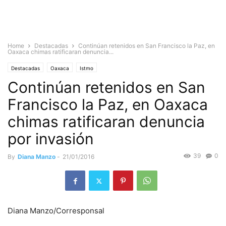
Home
Destacadas
Continúan retenidos en San Francisco la Paz, en
Oaxaca chimas ratificaran denuncia...
Destacadas
Oaxaca
Istmo
Continúan retenidos en San
Francisco la Paz, en Oaxaca
chimas ratificaran denuncia
por invasión
39
0
By
Diana Manzo
-
21/01/2016
Diana Manzo/Corresponsal