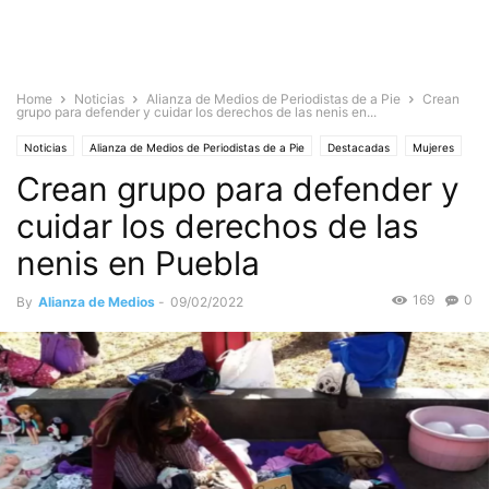
Home
Noticias
Alianza de Medios de Periodistas de a Pie
Crean
grupo para defender y cuidar los derechos de las nenis en...
Noticias
Alianza de Medios de Periodistas de a Pie
Destacadas
Mujeres
Crean grupo para defender y
Sociedad
cuidar los derechos de las
nenis en Puebla
169
0
By
Alianza de Medios
-
09/02/2022