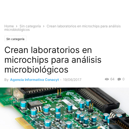
Home
Sin categoría
Crean laboratorios en microchips para análisis
microbiológicos
Sin categoría
Crean laboratorios en
microchips para análisis
microbiológicos
64
0
By
Agencia Informativa Conacyt
-
19/06/2017