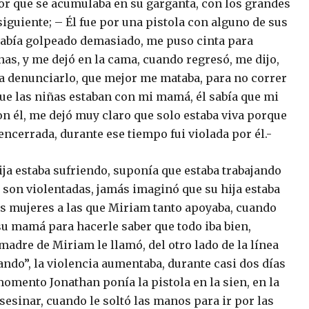
or que se acumulaba en su garganta, con los grandes
siguiente; – Él fue por una pistola con alguno de sus
e había golpeado demasiado, me puso cinta para
nas, y me dejó en la cama, cuando regresó, me dijo,
era denunciarlo, que mejor me mataba, para no correr
ue las niñas estaban con mi mamá, él sabía que mi
con él, me dejó muy claro que solo estaba viva porque
encerrada, durante ese tiempo fui violada por él.-
ja estaba sufriendo, suponía que estaba trabajando
 son violentadas, jamás imaginó que su hija estaba
mas mujeres a las que Miriam tanto apoyaba, cuando
su mamá para hacerle saber que todo iba bien,
adre de Miriam le llamó, del otro lado de la línea
ando”, la violencia aumentaba, durante casi dos días
mento Jonathan ponía la pistola en la sien, en la
asesinar, cuando le soltó las manos para ir por las