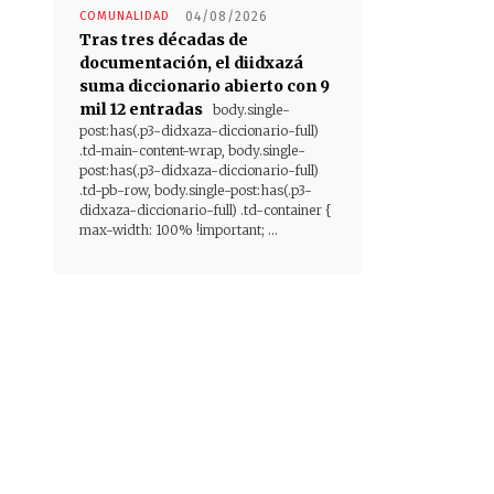
COMUNALIDAD
04/08/2026
Tras tres décadas de
documentación, el diidxazá
suma diccionario abierto con 9
mil 12 entradas
body.single-
post:has(.p3-didxaza-diccionario-full)
.td-main-content-wrap, body.single-
post:has(.p3-didxaza-diccionario-full)
.td-pb-row, body.single-post:has(.p3-
didxaza-diccionario-full) .td-container {
max-width: 100% !important; ...