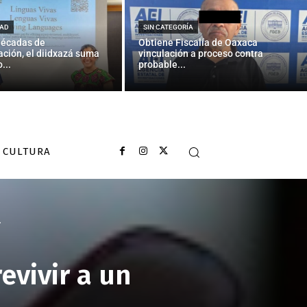
AD
SIN CATEGORÍA
décadas de
Obtiene Fiscalía de Oaxaca
ción, el diidxazá suma
vinculación a proceso contra
...
probable...
CULTURA
.
evivir a un