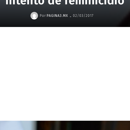
intento de feminicidio
-
Por
PAGINA3.MX
02/03/2017