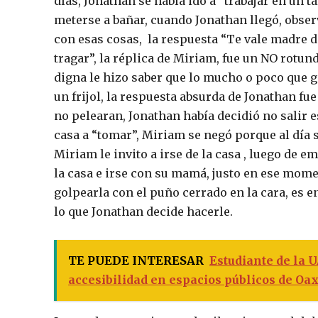
días, Jonathan se había ido a “trabajar en un 
meterse a bañar, cuando Jonathan llegó, obser
con esas cosas, la respuesta “Te vale madre d
tragar”, la réplica de Miriam, fue un NO rotu
digna le hizo saber que lo mucho o poco que ga
un frijol, la respuesta absurda de Jonathan fu
no pelearan, Jonathan había decidió no salir 
casa a “tomar”, Miriam se negó porque al día 
Miriam le invito a irse de la casa , luego de 
la casa e irse con su mamá, justo en ese momen
golpearla con el puño cerrado en la cara, es 
lo que Jonathan decide hacerle.
TE PUEDE INTERESAR
Estudiante de la 
accesibilidad en espacios públicos de Oa