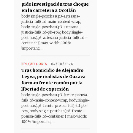
pide investigación tras choque
en la carretera a Ocotlán
body.single-post:has(.p3-artesana-
justicia-full) .td-main-content-wrap,
body.single-post:has(.p3-artesana-
justicia-full) .td-pb-row, body.single-
post:has(.p3-artesana-justicia-full) .td-
container { max-width: 100%
!important; ...
SIN CATEGORÍA
04/08/2026
Tras homicidio de Alejandro
Leyva, periodistas de Oaxaca
forman frente común por la
libertad de expresión
body.single-post:has(.p3-frente-prensa-
full) .td-main-content-wrap, body.single-
post:has(.p3-frente-prensa-full) .td-pb-
row, body.single-post:has(.p3-frente-
prensa-full) .td-container { max-width:
100% !important; ...