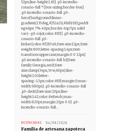
52px;line-height:1.65} .p3-incendio-
rosario-full *{box-sizing:border-box}
.p3-incendio-rosario-full .p3-
hero{background:linear-
gradient(135deg,#252a29,#161918);paddi
ng:46px 7% 40px;border-top:7px solid
var(--p3-rojo);color:#fff} .p3-incendio-
rosario-full .p3-
kicker{color:#f2b7a9;font-size:12px;font-
weight:800;letter-spacing:1.4px;text-
transform:uppercase;margin:0 0 12px}
.p3-incendio-rosario-full h1{font-
family:Georgia,serif;font-
size:clamp(34px,5vw,60px);line-
height:1.03;letter-
spacing:-1.5px;color:#fff;margin:0;max-
width:980px} .p3-incendio-rosario-full
.p3-deck{font-size:20px;line-
height:1.42;color:#e8e4dc;max-
width:820px;margin:21px 0 0} .p3-
incendio-rosario-full...
DESTACADAS
04/08/2026
Familia de artesana zapoteca