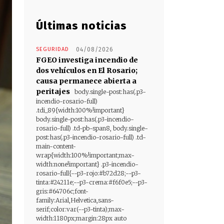
Últimas noticias
SEGURIDAD
04/08/2026
FGEO investiga incendio de
dos vehículos en El Rosario;
causa permanece abierta a
peritajes
body.single-post:has(.p3-
incendio-rosario-full)
.tdi_89{width:100%!important}
body.single-post:has(.p3-incendio-
rosario-full) .td-pb-span8, body.single-
post:has(.p3-incendio-rosario-full) .td-
main-content-
wrap{width:100%!important;max-
width:none!important} .p3-incendio-
rosario-full{--p3-rojo:#b72d28;--p3-
tinta:#24211e;--p3-crema:#f6f0e5;--p3-
gris:#64706c;font-
family:Arial,Helvetica,sans-
serif;color:var(--p3-tinta);max-
width:1180px;margin:28px auto