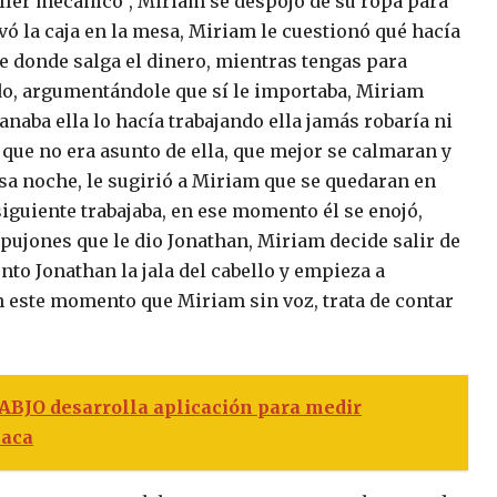
taller mecánico”, Miriam se despojó de su ropa para
vó la caja en la mesa, Miriam le cuestionó qué hacía
e donde salga el dinero, mientras tengas para
ndo, argumentándole que sí le importaba, Miriam
naba ella lo hacía trabajando ella jamás robaría ni
e que no era asunto de ella, que mejor se calmaran y
esa noche, le sugirió a Miriam que se quedaran en
siguiente trabajaba, en ese momento él se enojó,
empujones que le dio Jonathan, Miriam decide salir de
to Jonathan la jala del cabello y empieza a
en este momento que Miriam sin voz, trata de contar
UABJO desarrolla aplicación para medir
xaca