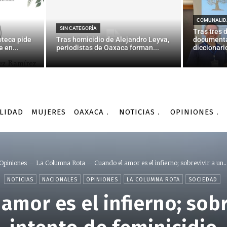
COMUNALID
SIN CATEGORÍA
Tras tres 
oteca pide
Tras homicidio de Alejandro Leyva,
documenta
 en...
periodistas de Oaxaca forman...
diccionario
LIDAD
MUJERES
OAXACA
NOTICIAS
OPINIONES
Opiniones
La Columna Rota
Cuando el amor es el infierno; sobrevivir a un..
NOTICIAS
NACIONALES
OPINIONES
LA COLUMNA ROTA
SOCIEDAD
amor es el infierno; sobr