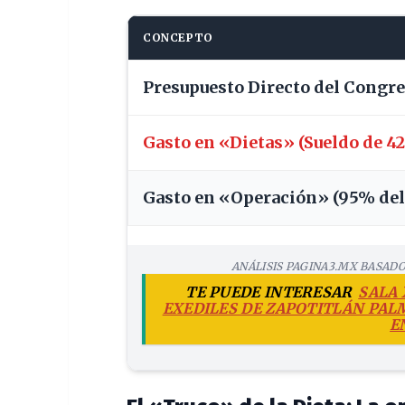
CONCEPTO
Presupuesto Directo del Congr
Gasto en «Dietas» (Sueldo de 4
Gasto en «Operación» (95% del 
ANÁLISIS PAGINA3.MX BASADO
TE PUEDE INTERESAR
SALA 
EXEDILES DE ZAPOTITLÁN PAL
E