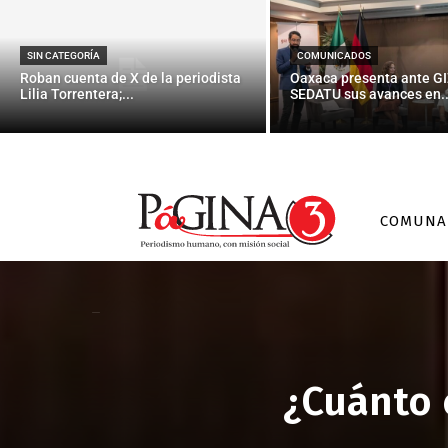
SIN CATEGORÍA
COMUNICADOS
Roban cuenta de X de la periodista
Oaxaca presenta ante GI
Lilia Torrentera;...
SEDATU sus avances en..
COMUNA
¿Cuánto 