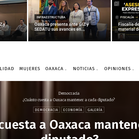
INFRAESTRUCTURA
FISCALÍA
Z y
Oaxaca presenta ante GIZ y
Fiscalía d
.
SEDATU sus avances en...
material d
LIDAD
MUJERES
OAXACA
NOTICIAS
OPINIONES
Democracia
¿Cuánto cuesta a Oaxaca mantener a cada diputado?
DEMOCRACIA
ECONOMÍA
GALERÍA
cuesta a Oaxaca manten