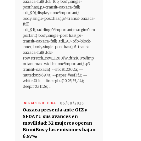
oaxaca-full) .tdi_105, body.single-
post:has(.p3-transit-oaxaca-full)
.tdi_90{display:none!important}
body.single-post:has(.p3-transit-oaxaca-
full)
.tdi_91{padding:0!important;margin:0!im
portant} body.single-post:has(.p3-
transit-oaxaca-full) .tdi_91>.tdb-block-
inner, body.single-post:has(.p3-transit-
oaxaca-full) .tdc-
row.stretch_row_1200{width:100%!imp
ortant;max-width:none!important} .p3-
transit-oaxaca{ --ink:#12202a; --
muted:#55697a; --paper:#eef3f2; --
white:#fff; --line:rgba(10,25,35,.14); --
deep:#0a1f2e; ...
INFRAESTRUCTURA
06/08/2026
Oaxaca presenta ante GIZ y
SEDATU sus avances en
movilidad: 32 mujeres operan
BinniBus y las emisiones bajan
6.87%