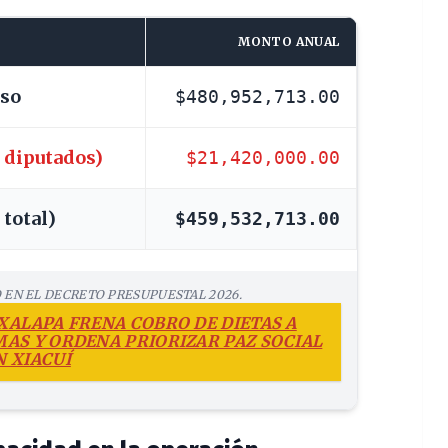
MONTO ANUAL
eso
$480,952,713.00
2 diputados)
$21,420,000.00
total)
$459,532,713.00
 EN EL DECRETO PRESUPUESTAL 2026.
XALAPA FRENA COBRO DE DIETAS A
MAS Y ORDENA PRIORIZAR PAZ SOCIAL
N XIACUÍ