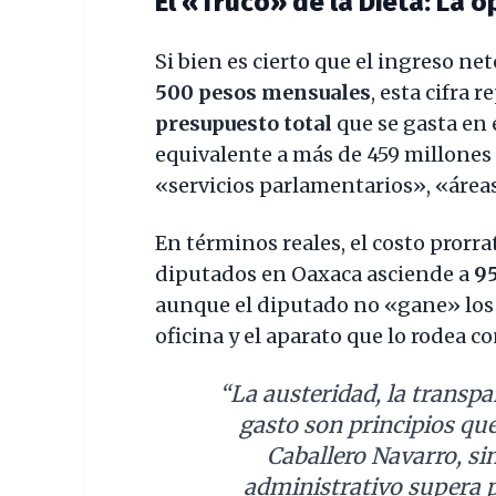
El «Truco» de la Dieta: La 
Si bien es cierto que el ingreso net
500 pesos mensuales
, esta cifra 
presupuesto total
que se gasta en 
equivalente a más de 459 millones 
«servicios parlamentarios», «área
En términos reales, el costo prorr
diputados en Oaxaca asciende a
9
aunque el diputado no «gane» los 3
oficina y el aparato que lo rodea 
“La austeridad, la transpa
gasto son principios qu
Caballero Navarro, si
administrativo supera 