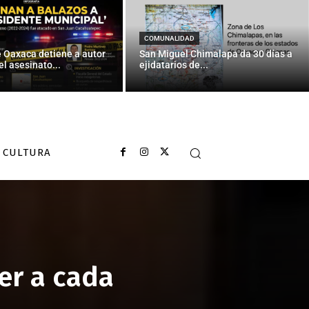
COMUNALIDAD
e Oaxaca detiene a autor
San Miguel Chimalapa da 30 días a
el asesinato...
ejidatarios de...
CULTURA
er a cada