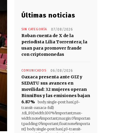
Últimas noticias
SIN CATEGORÍA
07/08/2026
Roban cuenta de X de la
periodista Lilia Torrentera; la
usan para promover fraude
con criptomonedas
COMUNICADOS
06/08/2026
Oaxaca presenta ante GIZ y
SEDATU sus avances en
movilidad: 32 mujeres operan
BinniBus y las emisiones bajan
6.87%
body.single-post:has(.p3-
transit-oaxaca-full)
.tdi_89{width:100%!important;max-
width:none!important;margin:0!importan
t;padding:0!important;float:none!importa
nt} body.single-post:has(.p3-transit-