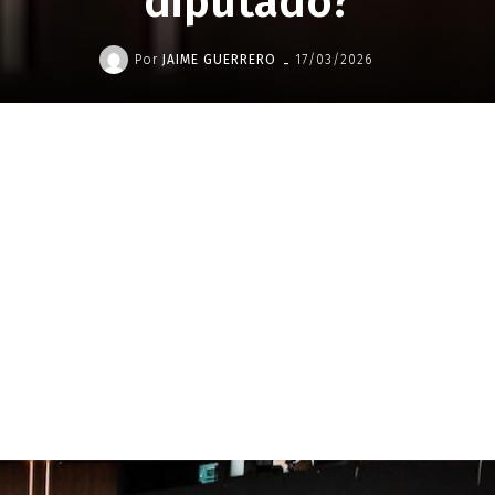
diputado?
-
Por
JAIME GUERRERO
17/03/2026